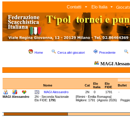
Giocato
Contatti
Elo Italia
Home
Cerca altri giocatori
Precedente
MAGI Alessa
Elo
Elo
Nome
Cat
Bullet
Italia
FIDE
MAGI Alessandro
2N
0
1791
-
MAGI Alessandro
2N - Seconda Nazionale
[Rimini - Emilia Romagna]
Elo FIDE:
1791
Migliore: 1791 (Agosto 2026) Peggio