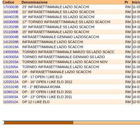
Codice
Denominazione
Pr
Inizi
1703003B
23° INFRASETTIMANALE LAZIO SCACCHI
RM
11-0
1611005B
21° INFRASETTIMANALE SS LAZIO SCACCHI
RM
14-0
1604022B
18° INFRASETTIMANALE SS LAZIO SCACCHI
RM
02-0
1603006B
17° TORNEO INFRASETTIMANALE SS LAZIO SCACCHI
RM
13-0
1512029B
16° INFRASETTIMANALE SS LAZIO SCACCHI
RM
04-1
1511006B
15° INFRASETTIMANALE LAZIO SCACCHI
RM
16-0
1503004B
INFRASETTIMANALE GENNAIO LAZIOSCACCHI
RM
14-0
1412028B
INFRASETTIMANALE LAZIO SCACCHI
RM
12-1
1410019A
INFRASETTIMANALE LAZIO SCACCHI
RM
10-0
1405009A
TORNEO INFRASETTIMANALE MARZO SS LAZIO SCACC
RM
12-0
1403005A
TORNEO INFRASETTIMANALE GENNAIO SS LAZIO
RM
15-0
1312033A
TORNEO INFRASETTIMANALE LAZIO SCACCHI NOV
RM
06-1
1311005A
TORNEO INFRASETTIMANALE LAZIO SCACCHI
RM
11-0
1304017A
OP - INFRASETTIMANALE LAZIO SCACCHI
RM
27-0
1202068A
OP - 17 OPEN I LIKE ELO
RM
04-0
1202012A
OP - 16° OPEN I LIKE ELO 2012
RM
11-0
1201024B
FE - 2° BEFANA A ROMA
RM
04-0
1106012A
OP - 15° OPEN I LIKE ELO 2011
RM
14-0
1103003A
OP - 13° OPEN I LIKE ELO 2011
RM
16-0
1102012A
OP 12 I LIKE ELO
RM
12-0