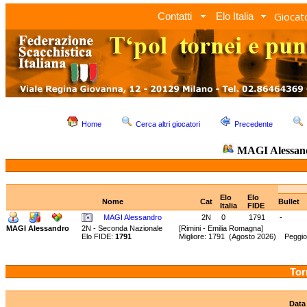
Giocato
Contatti
Elo Italia
Home
Cerca altri giocatori
Precedente
MAGI Alessa
Elo
Elo
Nome
Cat
Bullet
Italia
FIDE
MAGI Alessandro
2N
0
1791
-
MAGI Alessandro
2N - Seconda Nazionale
[Rimini - Emilia Romagna]
Elo FIDE:
1791
Migliore: 1791 (Agosto 2026) Peggio
Tor
Data