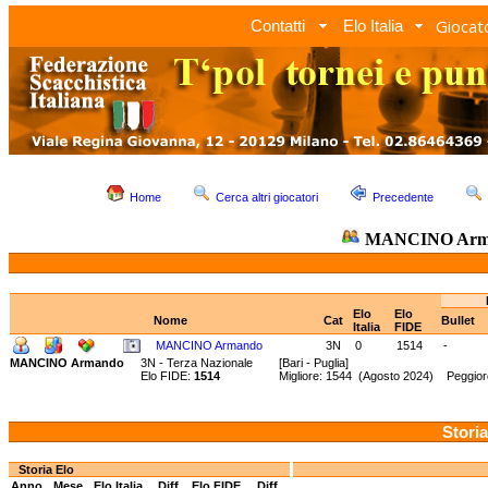
Giocato
Contatti
Elo Italia
Home
Cerca altri giocatori
Precedente
MANCINO Arm
Elo
Elo
Nome
Cat
Bullet
Italia
FIDE
MANCINO Armando
3N
0
1514
-
MANCINO Armando
3N - Terza Nazionale
[Bari - Puglia]
Elo FIDE:
1514
Migliore: 1544 (Agosto 2024) Peggior
Storia
Storia Elo
Anno
Mese
Elo Italia
Diff.
Elo FIDE
Diff.