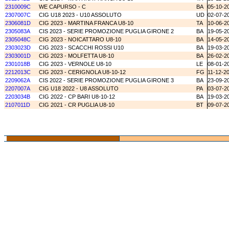
2310009C
WE CAPURSO - C
BA
05-10-2
2307007C
CIG U18 2023 - U10 ASSOLUTO
UD
02-07-2
2306081D
CIG 2023 - MARTINA FRANCA U8-10
TA
10-06-2
2305083A
CIS 2023 - SERIE PROMOZIONE PUGLIA GIRONE 2
BA
19-05-2
2305048C
CIG 2023 - NOICATTARO U8-10
BA
14-05-2
2303023D
CIG 2023 - SCACCHI ROSSI U10
BA
19-03-2
2303001D
CIG 2023 - MOLFETTA U8-10
BA
26-02-2
2301018B
CIG 2023 - VERNOLE U8-10
LE
08-01-2
2212013C
CIG 2023 - CERIGNOLA U8-10-12
FG
11-12-2
2209062A
CIS 2022 - SERIE PROMOZIONE PUGLIA GIRONE 3
BA
23-09-2
2207007A
CIG U18 2022 - U8 ASSOLUTO
PA
03-07-2
2203034B
CIG 2022 - CP BARI U8-10-12
BA
19-03-2
2107011D
CIG 2021 - CR PUGLIA U8-10
BT
09-07-2