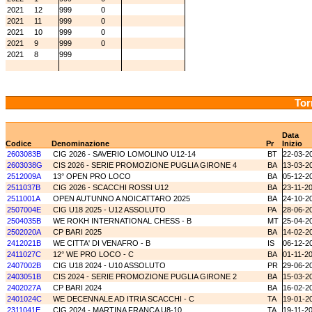
2021
12
999
0
2021
11
999
0
2021
10
999
0
2021
9
999
0
2021
8
999
Tor
Data
Codice
Denominazione
Pr
Inizio
2603083B
CIG 2026 - SAVERIO LOMOLINO U12-14
BT
22-03-2
2603038G
CIS 2026 - SERIE PROMOZIONE PUGLIA GIRONE 4
BA
13-03-2
2512009A
13° OPEN PRO LOCO
BA
05-12-2
2511037B
CIG 2026 - SCACCHI ROSSI U12
BA
23-11-2
2511001A
OPEN AUTUNNO A NOICATTARO 2025
BA
24-10-2
2507004E
CIG U18 2025 - U12 ASSOLUTO
PA
28-06-2
2504035B
WE ROKH INTERNATIONAL CHESS - B
MT
25-04-2
2502020A
CP BARI 2025
BA
14-02-2
2412021B
WE CITTA' DI VENAFRO - B
IS
06-12-2
2411027C
12° WE PRO LOCO - C
BA
01-11-2
2407002B
CIG U18 2024 - U10 ASSOLUTO
PR
29-06-2
2403051B
CIS 2024 - SERIE PROMOZIONE PUGLIA GIRONE 2
BA
15-03-2
2402027A
CP BARI 2024
BA
16-02-2
2401024C
WE DECENNALE AD ITRIA SCACCHI - C
TA
19-01-2
2311041E
CIG 2024 - MARTINA FRANCA U8-10
TA
19-11-2