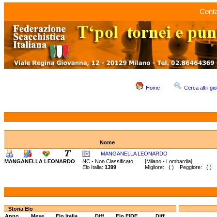
Conta
Home
Cerca altri gio
Nome
MANGANELLA LEONARDO
MANGANELLA LEONARDO
NC - Non Classificato
[Milano - Lombardia]
Elo Italia:
1399
Migliore: ( ) Peggiore: ( )
Storia Elo
Anno
Mese
Elo Italia
Diff.
Elo FIDE
Diff.