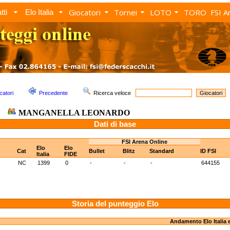
Giocatori
Tornei
LOTO
TORO
FSI A
tti
Elo Italia
catori
Precedente
Ricerca veloce
MANGANELLA LEONARDO
Dati di base
FSI Arena Online
Elo
Elo
Cat
Bullet
Blitz
Standard
ID FSI
Italia
FIDE
NC
1399
0
-
-
-
644155
Storia del punteggio Elo
Andamento Elo Italia 