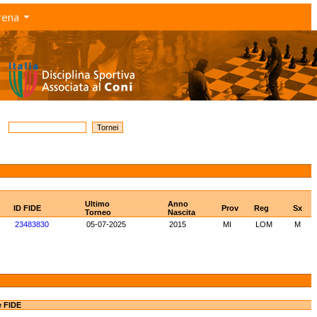
rena
Ultimo
Anno
ID FIDE
Prov
Reg
Sx
Torneo
Nascita
23483830
05-07-2025
2015
MI
LOM
M
e FIDE