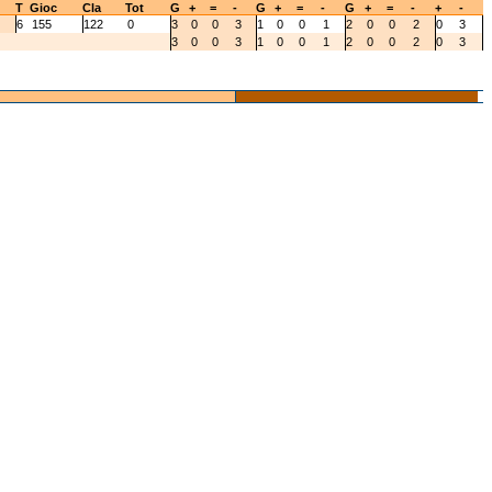
T
Gioc
Cla
Tot
G
+
=
-
G
+
=
-
G
+
=
-
+
-
6
155
122
0
3
0
0
3
1
0
0
1
2
0
0
2
0
3
3
0
0
3
1
0
0
1
2
0
0
2
0
3