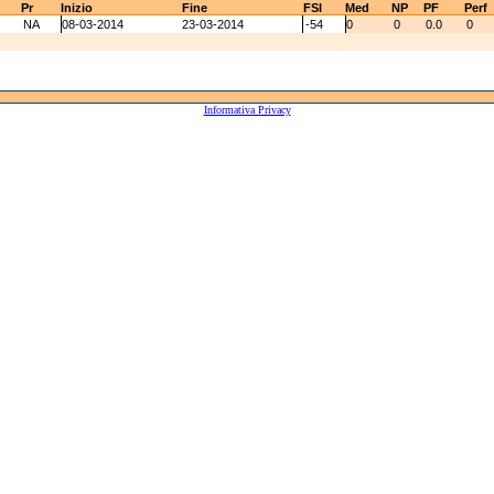
Pr
Inizio
Fine
FSI
Med
NP
PF
Perf
NA
08-03-2014
23-03-2014
-54
0
0
0.0
0
Informativa Privacy