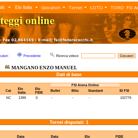
Giocatori
Tornei
LOTO
TORO
FSI A
tti
Elo Italia
catori
Precedente
Ricerca veloce
MANGANO ENZO MANUEL
Dati di base
FSI Arena Online
Elo
Elo
Cat
Bullet
Blitz
Standard
ID FSI
Italia
FIDE
NC
1399
0
-
-
-
102779
Tornei disputati: 1
Data
Data
Elo
FIDE