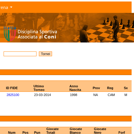
rena
Ultimo
Anno
ID FIDE
Prov
Reg
Sx
Torneo
Nascita
2825100
23-03-2014
1998
NA
CAM
M
Giocate
Giocate
Giocate
Num
Pos
Pun
Totali
Bianco
Nero
Forf