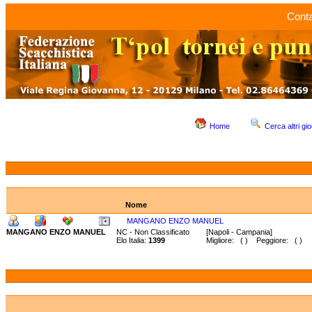
Conta
Home
Cerca altri gio
Nome
MANGANO ENZO MANUEL
MANGANO ENZO MANUEL
NC - Non Classificato
[Napoli - Campania]
Elo Italia:
1399
Migliore: ( ) Peggiore: ( )