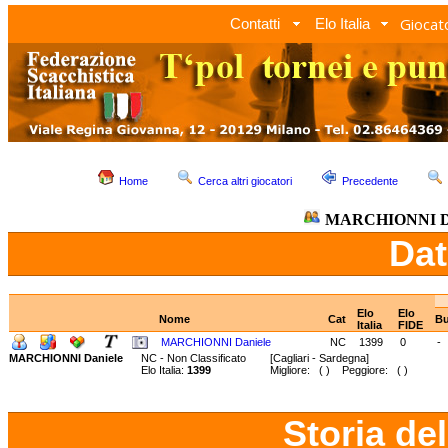
Giocato
Contatti
Elo Italia
Home
Cerca altri giocatori
Precedente
MARCHIONNI Da
Dat
Elo
Elo
Nome
Cat
Bu
Italia
FIDE
MARCHIONNI Daniele
NC
1399
0
-
MARCHIONNI Daniele
NC - Non Classificato
[Cagliari - Sardegna]
Elo Italia:
1399
Migliore: ( ) Peggiore: ( )
Storia de