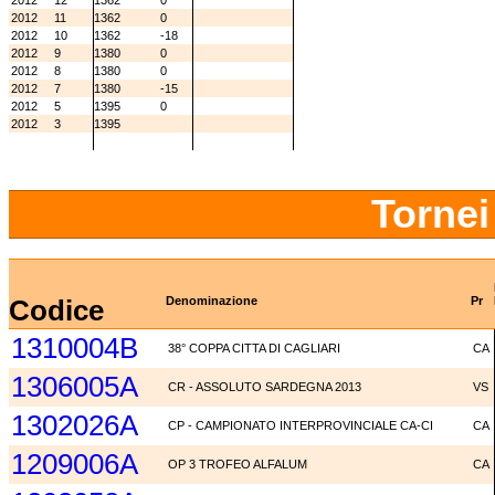
2012
12
1362
0
2012
11
1362
0
2012
10
1362
-18
2012
9
1380
0
2012
8
1380
0
2012
7
1380
-15
2012
5
1395
0
2012
3
1395
Tornei
Codice
Denominazione
Pr
1310004B
38° COPPA CITTA DI CAGLIARI
CA
1306005A
CR - ASSOLUTO SARDEGNA 2013
VS
1302026A
CP - CAMPIONATO INTERPROVINCIALE CA-CI
CA
1209006A
OP 3 TROFEO ALFALUM
CA