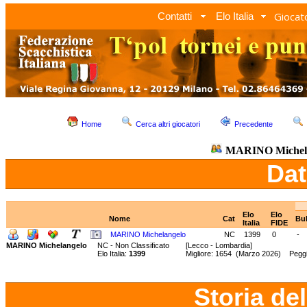
Giocato
Contatti
Elo Italia
Home
Cerca altri giocatori
Precedente
MARINO Michel
Dat
Elo
Elo
Nome
Cat
Bul
Italia
FIDE
MARINO Michelangelo
NC
1399
0
-
MARINO Michelangelo
NC - Non Classificato
[Lecco - Lombardia]
Elo Italia:
1399
Migliore: 1654 (Marzo 2026) Pegg
Storia de