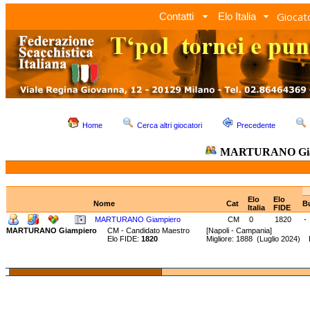
Giocato
Contatti
Elo Italia
Home
Cerca altri giocatori
Precedente
MARTURANO Gia
Elo
Elo
Nome
Cat
B
Italia
FIDE
MARTURANO Giampiero
CM
0
1820
-
MARTURANO Giampiero
CM - Candidato Maestro
[Napoli - Campania]
Elo FIDE:
1820
Migliore: 1888 (Luglio 2024)