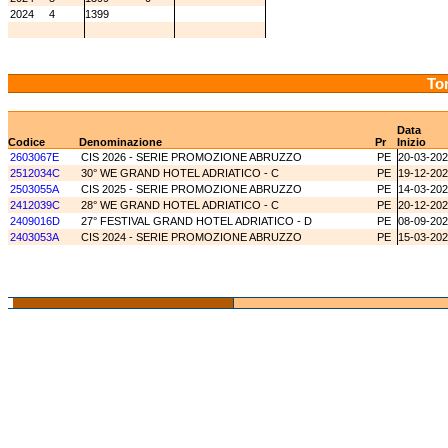
2024
4
1399
Tor
Data
Codice
Denominazione
Pr
Inizio
2603067E
CIS 2026 - SERIE PROMOZIONE ABRUZZO
PE
20-03-20
2512034C
30° WE GRAND HOTEL ADRIATICO - C
PE
19-12-20
2503055A
CIS 2025 - SERIE PROMOZIONE ABRUZZO
PE
14-03-20
2412039C
28° WE GRAND HOTEL ADRIATICO - C
PE
20-12-20
2409016D
27° FESTIVAL GRAND HOTEL ADRIATICO - D
PE
08-09-20
2403053A
CIS 2024 - SERIE PROMOZIONE ABRUZZO
PE
15-03-20