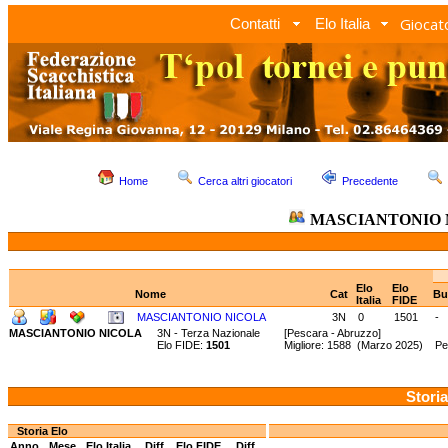
Giocato
Contatti
Elo Italia
Home
Cerca altri giocatori
Precedente
MASCIANTONIO 
Elo
Elo
Nome
Cat
Bu
Italia
FIDE
MASCIANTONIO NICOLA
3N
0
1501
-
MASCIANTONIO NICOLA
3N - Terza Nazionale
[Pescara - Abruzzo]
Elo FIDE:
1501
Migliore: 1588 (Marzo 2025) Peg
Storia
Storia Elo
Anno
Mese
Elo Italia
Diff.
Elo FIDE
Diff.