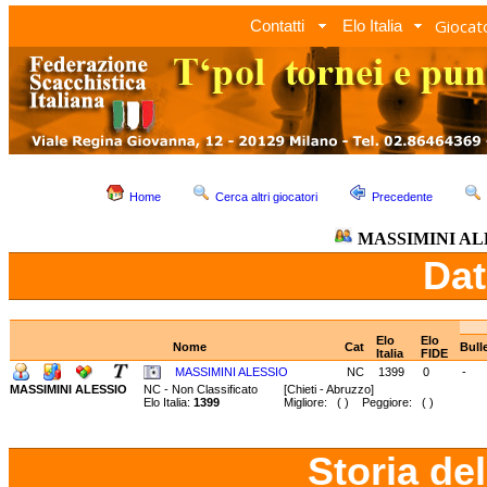
Giocato
Contatti
Elo Italia
Home
Cerca altri giocatori
Precedente
MASSIMINI AL
Dat
Elo
Elo
Nome
Cat
Bull
Italia
FIDE
MASSIMINI ALESSIO
NC
1399
0
-
MASSIMINI ALESSIO
NC - Non Classificato
[Chieti - Abruzzo]
Elo Italia:
1399
Migliore: ( ) Peggiore: ( )
Storia de