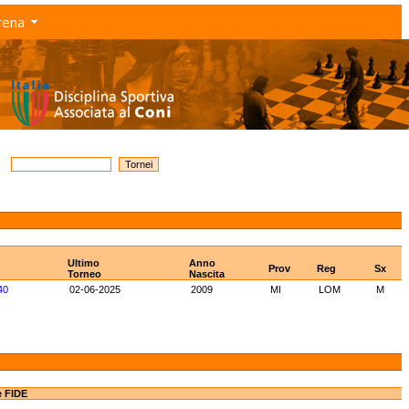
rena
Ultimo
Anno
Prov
Reg
Sx
Torneo
Nascita
40
02-06-2025
2009
MI
LOM
M
e FIDE