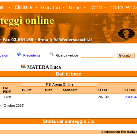
Giocatori
Tornei
LOTO
TORO
FSI A
tti
Elo Italia
catori
Precedente
Ricerca veloce
MATERA Luca
Dati di base
FSI Arena Online
Elo
Bullet
Blitz
Standard
ID FSI
ID FIDE
FIDE
1788
-
-
-
207618
234194
9 (Ottobre 2023)
Storia del punteggio Elo
Andamento Elo Italia 