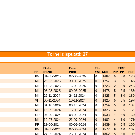
Tornei disputati: 27
Data
Data
Elo
FIDE
Pr
Inizio
Fine
FSI
Med
NP
PF
Perf
PV
31-05-2025
02-06-2025
0
1667
5
3.0
175
MI
28-03-2025
30-03-2025
0
1757
3
0.5
148
MI
14-03-2025
16-03-2025
0
1726
2
2.0
240
MI
08-03-2025
09-03-2025
0
1678
5
2.5
167
MI
22-11-2024
24-11-2024
0
1823
5
3.0
189
VI
08-11-2024
10-11-2024
0
1825
5
3.5
197
MI
04-10-2024
06-10-2024
0
1754
5
3.0
182
MI
13-09-2024
15-09-2024
0
1826
4
0.5
163
CR
07-09-2024
08-09-2024
0
1533
4
3.0
169
MI
19-07-2024
21-07-2024
0
1902
4
1.0
171
PR
29-06-2024
06-07-2024
0
1639
8
3.5
163
PV
31-05-2024
02-06-2024
0
1572
6
4.0
162
MI
24-05-2024
26-05-2024
0
1862
5
3.0
193