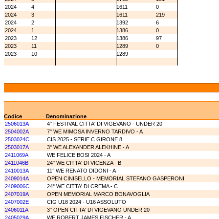
2024
4
1611
0
2024
3
1611
219
2024
2
1392
6
2024
1
1386
0
2023
12
1386
97
2023
11
1289
0
2023
10
1289
Codice
Denominazione
2506013A
4° FESTIVAL CITTA' DI VIGEVANO - UNDER 20
2504002A
7° WE MIMOSA INVERNO TARDIVO - A
2503024C
CIS 2025 - SERIE C GIRONE 8
2503017A
3° WE ALEXANDER ALEKHINE - A
2411069A
WE FELICE BOSI 2024 - A
2411046B
24° WE CITTA' DI VICENZA - B
2410013A
11° WE RENATO DIDONI - A
2409014A
OPEN CINISELLO - MEMORIAL STEFANO GASPERONI
2409006C
24° WE CITTA' DI CREMA - C
2407019A
OPEN MEMORIAL MARCO BONAVOGLIA
2407002E
CIG U18 2024 - U16 ASSOLUTO
2406011A
3° OPEN CITTA' DI VIGEVANO UNDER 20
2405029A
WE ROBERT JAMES FISCHER - A