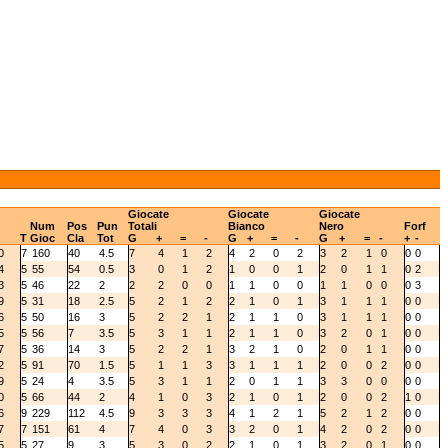
Giocate
Giocate
Giocate
Num
Pos
Pun
Totali
Bianco
Nero
Forf
T
Gioc
Cla
Tot
G
+
=
-
G
+
=
-
G
+
=
-
+
-
0
7
160
40
4.5
7
4
1
2
4
2
0
2
3
2
1
0
0
0
4
5
55
54
0.5
3
0
1
2
1
0
0
1
2
0
1
1
0
2
3
5
46
22
2
2
2
0
0
1
1
0
0
1
1
0
0
0
3
9
5
31
18
2.5
5
2
1
2
2
1
0
1
3
1
1
1
0
0
6
5
50
16
3
5
2
2
1
2
1
1
0
3
1
1
1
0
0
5
5
56
7
3.5
5
3
1
1
2
1
1
0
3
2
0
1
0
0
7
5
36
14
3
5
2
2
1
3
2
1
0
2
0
1
1
0
0
2
5
91
70
1.5
5
1
1
3
3
1
1
1
2
0
0
2
0
0
9
5
24
4
3.5
5
3
1
1
2
0
1
1
3
3
0
0
0
0
0
5
66
44
2
4
1
0
3
2
1
0
1
2
0
0
2
1
0
6
9
229
112
4.5
9
3
3
3
4
1
2
1
5
2
1
2
0
0
7
7
151
61
4
7
4
0
3
3
2
0
1
4
2
0
2
0
0
5
5
27
9
3
5
3
0
2
2
1
0
1
3
2
0
1
0
0