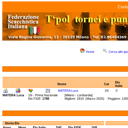
Conta
Home
Cerca altri gio
Elo
Nome
Cat
Italia
MATERA Luca
1N
0
MATERA Luca
1N - Prima Nazionale
[Milano - Lombardia]
Elo FIDE:
1788
Migliore: 1819 (Marzo 2025) Peggiore: 128
Storia Elo
Anno
Mese
Elo Italia
Diff.
Elo FIDE
Diff.