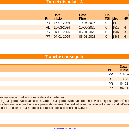
Tornei disputati: 4
Data
Data
Elo
Pr
Inizio
Fine
FSI
Med
NP
PR
18-07-2026
19-07-2026
0
1410
1
RE
13-03-2026
15-03-2026
0
1512
4
PR
04-01-2026
06-01-2026
0
1502
3
PR
04-01-2025
06-01-2025
0
1466
4
Tranche conseguite
Data
Pr
Inizio
PR
18-07
RE
13-03
PR
04-01
PR
04-01
ina non tiene conto di questa data di scadenza.
lide, sia quelle eventualmente scadute, sia quelle eventualmente non valide, questo perchè non
e le tranche e poichè non è possibile sapere di eventuali tranche fatte in tornei giocati all'est
andosi su di essi, ma su quelli contenuti nel suo proprio database.
Informativa Privacy