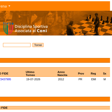
rena
Ultimo
Anno
D FIDE
Prov
Reg
Sx
Torneo
Nascita
23437995
19-07-2026
2012
PR
EMI
M
e FIDE