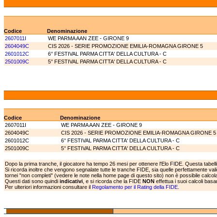
Codice
Denominazione
2607011I
WE PARMA AAN ZEE - GIRONE 9
2604049C
CIS 2026 - SERIE PROMOZIONE EMILIA-ROMAGNA GIRONE 5
2601012C
6° FESTIVAL PARMA CITTA' DELLA CULTURA - C
2501009C
5° FESTIVAL PARMA CITTA' DELLA CULTURA - C
Codice
Denominazione
2607011I
WE PARMA AAN ZEE - GIRONE 9
2604049C
CIS 2026 - SERIE PROMOZIONE EMILIA-ROMAGNA GIRONE 5
2601012C
6° FESTIVAL PARMA CITTA' DELLA CULTURA - C
2501009C
5° FESTIVAL PARMA CITTA' DELLA CULTURA - C
Dopo la prima tranche, il giocatore ha tempo 26 mesi per ottenere l'Elo FIDE. Questa tabell
Si ricorda inoltre che vengono segnalate tutte le tranche FIDE, sia quelle perfettamente va
tornei "non completi" (vedere le note nella home page di questo sito) non è possibile calcolar
Questi dati sono quindi
indicativi
, e si ricorda che la FIDE
NON
effettua i suoi calcoli bas
Per ulteriori informazioni consultare il
Regolamento per il Rating della FIDE.