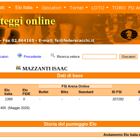
Giocatori
Tornei
LOTO
TORO
FSI A
tti
Elo Italia
catori
Precedente
Ricerca veloce
MAZZANTI ISAAC
Dati di base
FSI Arena Online
Elo
Elo
Bullet
Blitz
Standard
ID FSI
I
Italia
FIDE
1399
0
-
-
-
207282
 1405 (Maggio 2026)
Storia del punteggio Elo
Andamento Elo Italia 