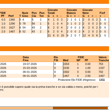
Giocate
Giocate
Giocate
FIDE
Num
Pos
Pun
Totali
Bianco
Nero
Forf
PF
Perf
T
Gioc
Cla
Tot
G
+
=
-
G
+
=
-
G
+
=
-
+
-
0.0
1360
5
6
5
2
4
1
0
3
2
1
0
1
2
0
0
2
1
0
1.0
1290
5
78
56
1
5
1
0
4
3
1
0
2
2
0
0
2
0
0
0.0
1627
6
54
43
2
6
2
0
4
2
0
0
2
4
2
0
2
0
0
2.0
1467
6
52
43
2
6
2
0
4
2
0
0
2
4
2
0
2
0
0
21
6
0
15
9
2
0
7
12
4
0
8
1
0
Data
Elo
FIDE
Valore
Fine
FSI
Med
NP
PF
Tranche
-2026
19-07-2026
0
1553
1
0.00
753
-2026
15-03-2026
0
1530
4
1.00
1337
-2026
06-01-2026
0
1502
3
0.00
702
-2025
06-01-2025
0
1467
4
2.00
1467
Proiezione Elo FIDE d'ingresso:
1311
 è possibile sapere quale sia la prima tranche e se sia valida o meno, poichè per i
ero.