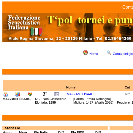
Conta
Home
Cerca altri gio
Nome
Cat
MAZZANTI ISAAC
NC
MAZZANTI ISAAC
NC - Non Classificato
[Parma - Emilia Romagna]
Elo Italia:
1399
Migliore: 1427 (Aprile 2026) Peggiore:
Storia Elo
Anno
Mese
Elo Italia
Diff.
Elo FIDE
Diff.