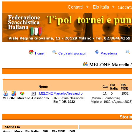
Giocato
Contatti
Elo Italia
Home
Cerca altri giocatori
Precedente
MELONE Marcello A
Elo
Elo
Nome
Cat
Italia
FIDE
MELONE Marcello Alessandro
1N
0
1932
MELONE Marcello Alessandro
1N - Prima Nazionale
[Milano - Lombardia]
Elo FIDE:
1932
Migliore: 1932 (Agosto 202
Storia
Storia Elo
Anno
Mese
Elo Italia
Diff.
Elo FIDE
Diff.