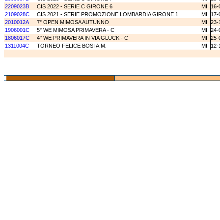
2209023B
CIS 2022 - SERIE C GIRONE 6
MI
16-
2109028C
CIS 2021 - SERIE PROMOZIONE LOMBARDIA GIRONE 1
MI
17-
2010012A
7° OPEN MIMOSA AUTUNNO
MI
23-
1906001C
5° WE MIMOSA PRIMAVERA - C
MI
24-
1806017C
4° WE PRIMAVERA IN VIA GLUCK - C
MI
25-
1311004C
TORNEO FELICE BOSI A.M.
MI
12-