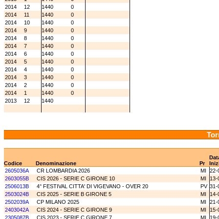
2014
12
1440
0
2014
11
1440
0
2014
10
1440
0
2014
9
1440
0
2014
8
1440
0
2014
7
1440
0
2014
6
1440
0
2014
5
1440
0
2014
4
1440
0
2014
3
1440
0
2014
2
1440
0
2014
1
1440
0
2013
12
1440
Tor
Dat
Codice
Denominazione
Pr
Iniz
2605036A
CR LOMBARDIA 2026
MI
22-
2603055B
CIS 2026 - SERIE C GIRONE 10
MI
13-
2506013B
4° FESTIVAL CITTA' DI VIGEVANO - OVER 20
PV
31-
2503024B
CIS 2025 - SERIE B GIRONE 5
MI
14-
2502039A
CP MILANO 2025
MI
21-
2403042A
CIS 2024 - SERIE C GIRONE 9
MI
15-
2305087B
CIS 2023 - SERIE C GIRONE 7
MI
19-