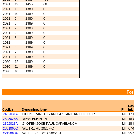
2021
12
1455
66
2021
11
1389
0
2021
10
1389
0
2021
9
1389
0
2021
8
1389
0
2021
7
1389
0
2021
6
1389
0
2021
5
1389
0
2021
4
1389
0
2021
3
1389
0
2021
2
1389
0
2021
1
1389
0
2020
12
1389
0
2020
11
1389
0
2020
10
1389
Tor
Dat
Codice
Denominazione
Pr
Iniz
2402031A
OPEN FRANCOIS-ANDRE' DANICAN PHILIDOR
MI
17-
2303026B
WE ALEKHIN - B
MI
18-
2302023A
2° OPEN JOSE RAUL CAPABLANCA
MI
18-
2301005C
WE TRE RE 2023 - C
MI
07-
2212003A
WE FELICE BOSI 2022 - A
MI
25-