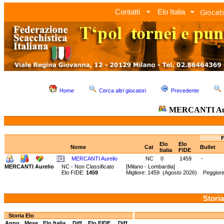
Giocato
Contatti
Elo Italia
Home
Cerca altri giocatori
Precedente
MERCANTI Aur
F
Elo
Elo
Nome
Cat
Bullet
Italia
FIDE
MERCANTI Aurelio
NC
0
1459
-
MERCANTI Aurelio
NC - Non Classificato
[Milano - Lombardia]
Elo FIDE:
1459
Migliore: 1459 (Agosto 2026) Peggior
Storia
Storia Elo
Anno
Mese
Elo Italia
Diff.
Elo FIDE
Diff.