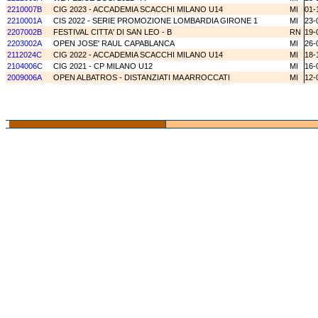
2210007B
CIG 2023 - ACCADEMIA SCACCHI MILANO U14
MI
01-
2210001A
CIS 2022 - SERIE PROMOZIONE LOMBARDIA GIRONE 1
MI
23-
2207002B
FESTIVAL CITTA' DI SAN LEO - B
RN
19-
2203002A
OPEN JOSE' RAUL CAPABLANCA
MI
26-
2112024C
CIG 2022 - ACCADEMIA SCACCHI MILANO U14
MI
18-
2104006C
CIG 2021 - CP MILANO U12
MI
16-
2009006A
OPEN ALBATROS - DISTANZIATI MA ARROCCATI
MI
12-