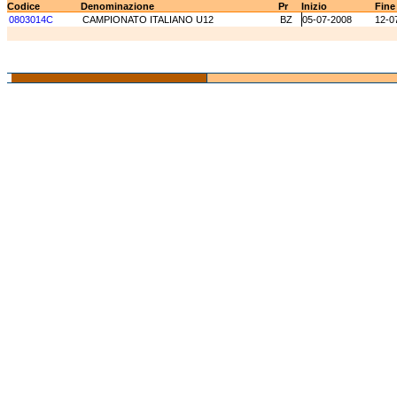
Codice
Denominazione
Pr
Inizio
Fine
0803014C
CAMPIONATO ITALIANO U12
BZ
05-07-2008
12-0