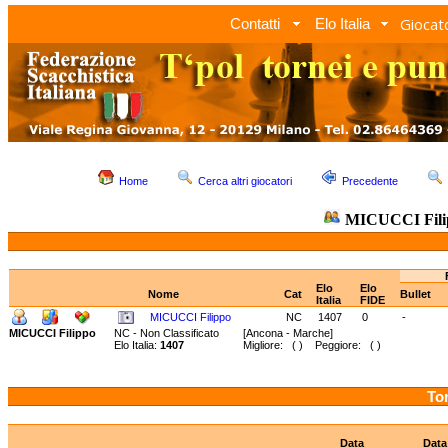
Giocato
Contatti
Elo Italia
Home
Cerca altri giocatori
Precedente
MICUCCI Fil
Elo
Elo
Nome
Cat
Bullet
Italia
FIDE
MICUCCI Filippo
NC
1407
0
-
MICUCCI Filippo
NC - Non Classificato
[Ancona - Marche]
Elo Italia:
1407
Migliore: ( ) Peggiore: ( )
Tor
Data
Data