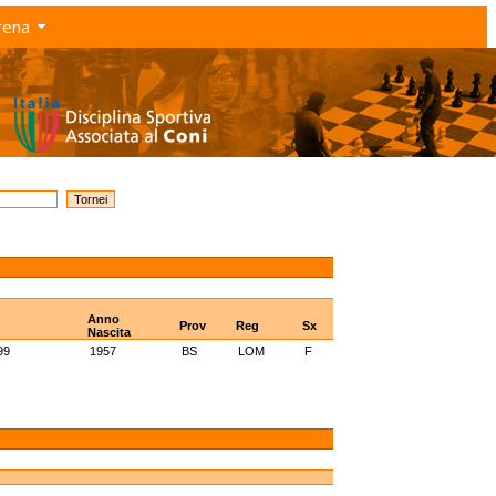
rena
Anno
Prov
Reg
Sx
Nascita
99
1957
BS
LOM
F