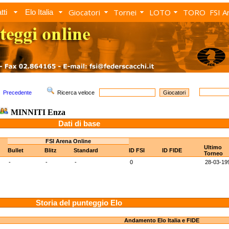
Giocatori
Tornei
LOTO
TORO
FSI A
tti
Elo Italia
Precedente
Ricerca veloce
MINNITI Enza
Dati di base
FSI Arena Online
Ultimo
Bullet
Blitz
Standard
ID FSI
ID FIDE
Torneo
-
-
-
0
28-03-19
Storia del punteggio Elo
Andamento Elo Italia e FIDE