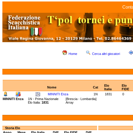
Conta
Home
Cerca altri giocatori
Elo
Elo
Nome
Cat
Italia
FIDE
MINNITI Enza
1N
1831
0
MINNITI Enza
1N - Prima Nazionale
[Brescia - Lombardia]
Elo Italia:
1831
Array
Storia Elo
Anno
Mese
Elo Italia
Diff.
Elo FIDE
Diff.