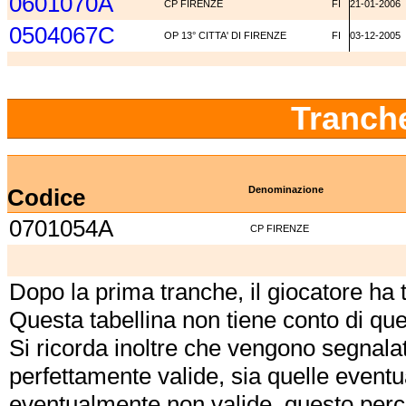
0601070A
CP FIRENZE
FI
21-01-2006
0504067C
OP 13° CITTA' DI FIRENZE
FI
03-12-2005
Tranch
Codice
Denominazione
0701054A
CP FIRENZE
Dopo la prima tranche, il giocatore ha
Questa tabellina non tiene conto di qu
Si ricorda inoltre che vengono segnalat
perfettamente valide, sia quelle event
eventualmente non valide, questo perch