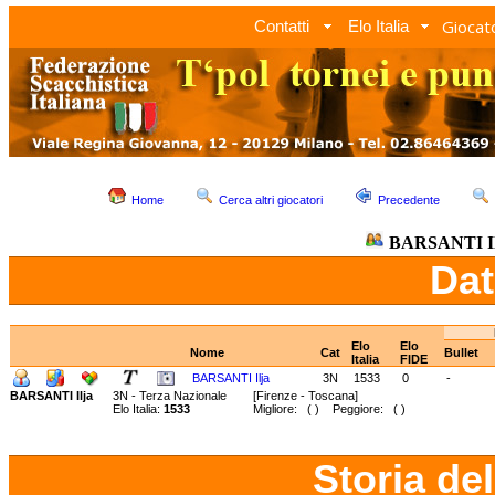
Giocato
Contatti
Elo Italia
Home
Cerca altri giocatori
Precedente
BARSANTI I
Dat
Elo
Elo
Nome
Cat
Bullet
Italia
FIDE
BARSANTI Ilja
3N
1533
0
-
BARSANTI Ilja
3N - Terza Nazionale
[Firenze - Toscana]
Elo Italia:
1533
Migliore: ( ) Peggiore: ( )
Storia de