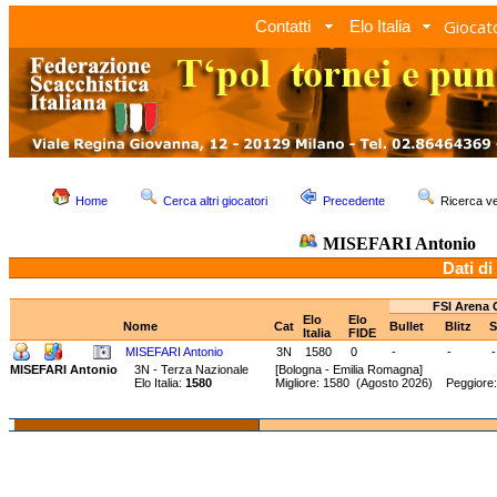
Giocato
Contatti
Elo Italia
Home
Cerca altri giocatori
Precedente
Ricerca 
MISEFARI Antonio
Dati di
FSI Arena 
Elo
Elo
Nome
Cat
Bullet
Blitz
S
Italia
FIDE
MISEFARI Antonio
3N
1580
0
-
-
-
MISEFARI Antonio
3N - Terza Nazionale
[Bologna - Emilia Romagna]
Elo Italia:
1580
Migliore: 1580 (Agosto 2026) Peggiore: