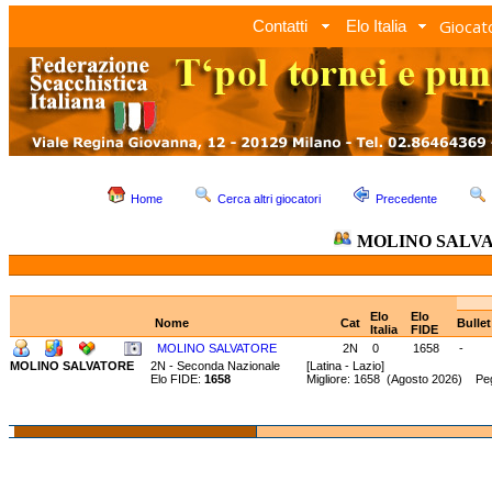
Giocato
Contatti
Elo Italia
Home
Cerca altri giocatori
Precedente
MOLINO SALV
Elo
Elo
Nome
Cat
Bulle
Italia
FIDE
MOLINO SALVATORE
2N
0
1658
-
MOLINO SALVATORE
2N - Seconda Nazionale
[Latina - Lazio]
Elo FIDE:
1658
Migliore: 1658 (Agosto 2026) Pe