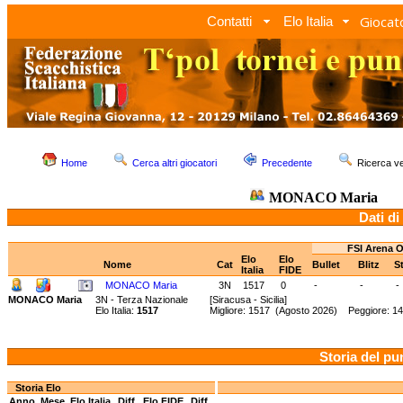
Giocato
Contatti
Elo Italia
Home
Cerca altri giocatori
Precedente
Ricerca 
MONACO Maria
Dati di
FSI Arena O
Elo
Elo
Nome
Cat
Bullet
Blitz
S
Italia
FIDE
MONACO Maria
3N
1517
0
-
-
-
MONACO Maria
3N - Terza Nazionale
[Siracusa - Sicilia]
Elo Italia:
1517
Migliore: 1517 (Agosto 2026) Peggiore: 14
Storia del pu
Storia Elo
Anno
Mese
Elo Italia
Diff.
Elo FIDE
Diff.