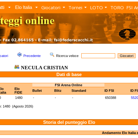
Giocatori
Tornei
LOTO
TORO
FSI A
tti
Elo Italia
catori
Precedente
Ricerca veloce
NECULA CRISTIAN
Dati di base
FSI Arena Online
Elo
Elo
Bullet
Blitz
Standard
ID FSI
ID F
talia
FIDE
0
1480
-
-
-
650388
552
e: 1480 (Agosto 2026)
Storia del punteggio Elo
Andamento Elo Italia 