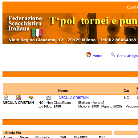
Conta
Home
Cerca altri gio
Nome
Cat
I
NECULA CRISTIAN
NC
NECULA CRISTIAN
NC - Non Classificato
[Belluno - Veneto]
Elo FIDE:
1480
Migliore: 1480 (Agosto 2026) Peggior
Storia Elo
Anno
Mese
Elo Italia
Diff.
Elo FIDE
Diff.