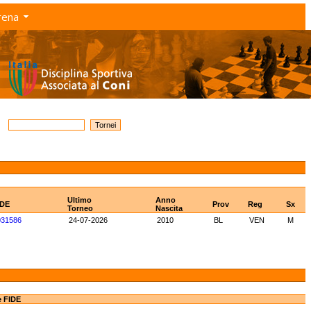
rena
Ultimo
Anno
IDE
Prov
Reg
Sx
Torneo
Nascita
031586
24-07-2026
2010
BL
VEN
M
e FIDE