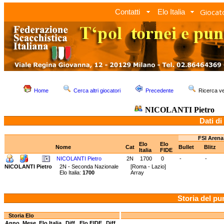
Giocato
Contatti
Elo Italia
Home
Cerca altri giocatori
Precedente
Ricerca 
NICOLANTI Pietro
Dati di
FSI Arena
Elo
Elo
Nome
Cat
Bullet
Blitz
Italia
FIDE
NICOLANTI Pietro
2N
1700
0
-
-
NICOLANTI Pietro
2N - Seconda Nazionale
[Roma - Lazio]
Elo Italia:
1700
Array
Storia del pu
Storia Elo
Anno
Mese
Elo Italia
Diff.
Elo FIDE
Diff.