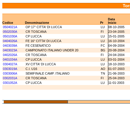
Tor
Data
Codice
Denominazione
Pr
Inizio
0504021A
OP 17° CITTA' DI LUCCA
LU
08-10-2005
0502030A
CR TOSCANA
FI
23-04-2005
0501030A
CP LUCCA
LU
15-01-2005
0404026A
FE 16° CITTA' DI LUCCA
LU
16-10-2004
0403039A
FE CESENATICO
FC
04-09-2004
0403023A
CAMPIONATO ITALIANO UNDER 20
BG
20-08-2004
0402026A
CR TOSCANA
FI
24-04-2004
0401034A
CP LUCCA
LU
03-01-2004
0304027A
XV CITTA' DI LUCCA
LU
18-10-2003
0303019A
C.I. U16
AO
01-07-2003
0303006A
SEMIFINALE CAMP. ITALIANO
TN
21-06-2003
0302031A
CR TOSCANA
FI
25-04-2003
0301052A
CP LUCCA
LU
11-01-2003