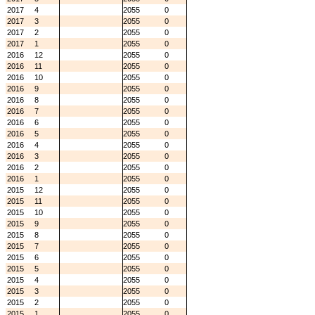
2017
4
2055
0
2017
3
2055
0
2017
2
2055
0
2017
1
2055
0
2016
12
2055
0
2016
11
2055
0
2016
10
2055
0
2016
9
2055
0
2016
8
2055
0
2016
7
2055
0
2016
6
2055
0
2016
5
2055
0
2016
4
2055
0
2016
3
2055
0
2016
2
2055
0
2016
1
2055
0
2015
12
2055
0
2015
11
2055
0
2015
10
2055
0
2015
9
2055
0
2015
8
2055
0
2015
7
2055
0
2015
6
2055
0
2015
5
2055
0
2015
4
2055
0
2015
3
2055
0
2015
2
2055
0
2015
1
2055
0