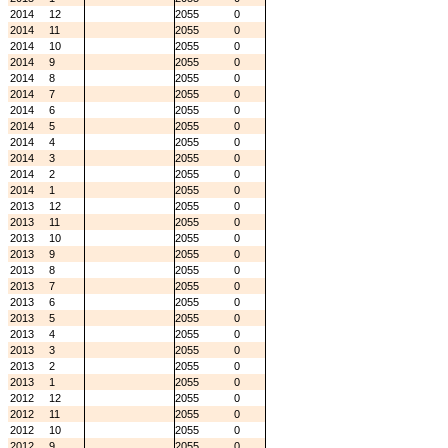
2014
12
2055
0
2014
11
2055
0
2014
10
2055
0
2014
9
2055
0
2014
8
2055
0
2014
7
2055
0
2014
6
2055
0
2014
5
2055
0
2014
4
2055
0
2014
3
2055
0
2014
2
2055
0
2014
1
2055
0
2013
12
2055
0
2013
11
2055
0
2013
10
2055
0
2013
9
2055
0
2013
8
2055
0
2013
7
2055
0
2013
6
2055
0
2013
5
2055
0
2013
4
2055
0
2013
3
2055
0
2013
2
2055
0
2013
1
2055
0
2012
12
2055
0
2012
11
2055
0
2012
10
2055
0
2012
9
2055
0