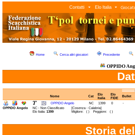
Giocato
Contatti
Elo Italia
Home
Cerca altri giocatori
Precedente
OPPIDO Ang
Dat
Elo
Elo
Nome
Cat
Bullet
Italia
FIDE
OPPIDO Angelo
NC
1399
0
-
OPPIDO Angelo
NC - Non Classificato
[Cosenza - Calabria]
Elo Italia:
1399
Migliore: ( ) Peggiore: ( )
Storia de