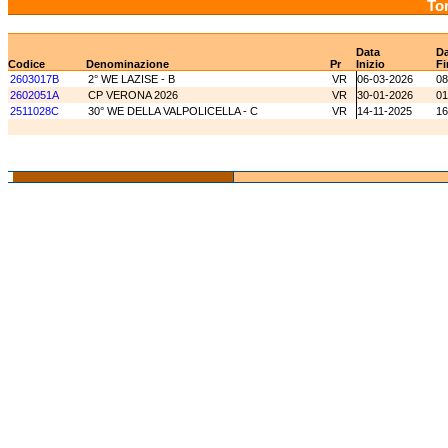
Tor
Data
Da
Codice
Denominazione
Pr
Inizio
Fi
2603017B
2° WE LAZISE - B
VR
06-03-2026
08
2602051A
CP VERONA 2026
VR
30-01-2026
01
2511028C
30° WE DELLA VALPOLICELLA - C
VR
14-11-2025
16