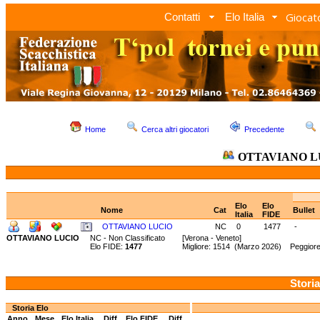
Giocato
Contatti
Elo Italia
Home
Cerca altri giocatori
Precedente
OTTAVIANO L
Elo
Elo
Nome
Cat
Bullet
Italia
FIDE
OTTAVIANO LUCIO
NC
0
1477
-
OTTAVIANO LUCIO
NC - Non Classificato
[Verona - Veneto]
Elo FIDE:
1477
Migliore: 1514 (Marzo 2026) Peggiore:
Storia
Storia Elo
Anno
Mese
Elo Italia
Diff.
Elo FIDE
Diff.