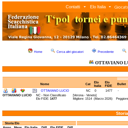
Giocato
Contatti
Elo Italia
Home
Cerca altri giocatori
Precedente
OTTAVIANO L
Elo
Elo
Nome
Cat
Bullet
Italia
FIDE
OTTAVIANO LUCIO
NC
0
1477
-
OTTAVIANO LUCIO
NC - Non Classificato
[Verona - Veneto]
Elo FIDE:
1477
Migliore: 1514 (Marzo 2026) Peggiore:
Storia
Storia Elo
Anno
Mese
Elo Italia
Diff.
Elo FIDE
Diff.