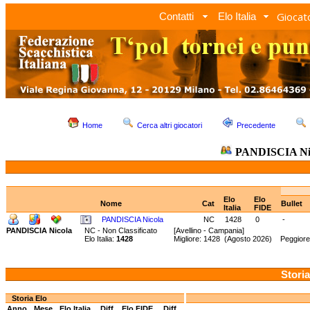
Giocato
Contatti
Elo Italia
Home
Cerca altri giocatori
Precedente
PANDISCIA Ni
Elo
Elo
Nome
Cat
Bullet
Italia
FIDE
PANDISCIA Nicola
NC
1428
0
-
PANDISCIA Nicola
NC - Non Classificato
[Avellino - Campania]
Elo Italia:
1428
Migliore: 1428 (Agosto 2026) Peggiore
Storia
Storia Elo
Anno
Mese
Elo Italia
Diff.
Elo FIDE
Diff.