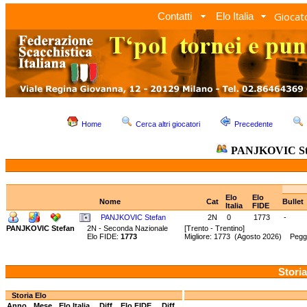
Giocato
Contatti
Elo Italia
Home
Cerca altri giocatori
Precedente
PANJKOVIC St
Elo
Elo
Nome
Cat
Bullet
Italia
FIDE
PANJKOVIC Stefan
2N
0
1773
-
PANJKOVIC Stefan
2N - Seconda Nazionale
[Trento - Trentino]
Elo FIDE:
1773
Migliore: 1773 (Agosto 2026) Peggi
Storia
Storia Elo
Anno
Mese
Elo Italia
Diff.
Elo FIDE
Diff.