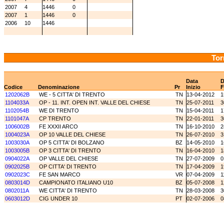
2007
4
1446
0
2007
1
1446
0
2006
10
1446
Tor
Data
D
Codice
Denominazione
Pr
Inizio
F
1202062B
WE - 5 CITTA' DI TRENTO
TN
13-04-2012
1
1104033A
OP - 11. INT. OPEN INT. VALLE DEL CHIESE
TN
25-07-2011
3
1102054B
WE DI TRENTO
TN
15-04-2011
1
1101047A
CP TRENTO
TN
22-01-2011
3
1006002B
FE XXXII ARCO
TN
16-10-2010
2
1004023A
OP 10 VALLE DEL CHIESE
TN
26-07-2010
3
1003030A
OP 5 CITTA' DI BOLZANO
BZ
14-05-2010
1
1003005B
OP 3 CITTA' DI TRENTO
TN
16-04-2010
1
0904022A
OP VALLE DEL CHIESE
TN
27-07-2009
0
0902025B
OP CITTA' DI TRENTO
TN
17-04-2009
1
0902023C
FE SAN MARCO
VR
07-04-2009
1
0803014D
CAMPIONATO ITALIANO U10
BZ
05-07-2008
1
0802011A
WE CITTA' DI TRENTO
TN
28-03-2008
3
0603012D
CIG UNDER 10
PT
02-07-2006
0