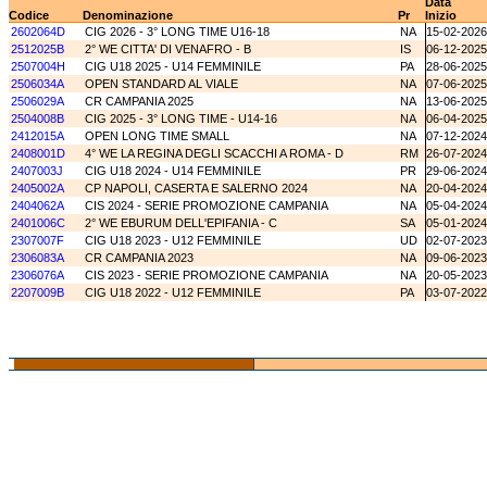
Data
Codice
Denominazione
Pr
Inizio
2602064D
CIG 2026 - 3° LONG TIME U16-18
NA
15-02-2026
2512025B
2° WE CITTA' DI VENAFRO - B
IS
06-12-2025
2507004H
CIG U18 2025 - U14 FEMMINILE
PA
28-06-2025
2506034A
OPEN STANDARD AL VIALE
NA
07-06-2025
2506029A
CR CAMPANIA 2025
NA
13-06-2025
2504008B
CIG 2025 - 3° LONG TIME - U14-16
NA
06-04-2025
2412015A
OPEN LONG TIME SMALL
NA
07-12-2024
2408001D
4° WE LA REGINA DEGLI SCACCHI A ROMA - D
RM
26-07-2024
2407003J
CIG U18 2024 - U14 FEMMINILE
PR
29-06-2024
2405002A
CP NAPOLI, CASERTA E SALERNO 2024
NA
20-04-2024
2404062A
CIS 2024 - SERIE PROMOZIONE CAMPANIA
NA
05-04-2024
2401006C
2° WE EBURUM DELL'EPIFANIA - C
SA
05-01-2024
2307007F
CIG U18 2023 - U12 FEMMINILE
UD
02-07-2023
2306083A
CR CAMPANIA 2023
NA
09-06-2023
2306076A
CIS 2023 - SERIE PROMOZIONE CAMPANIA
NA
20-05-2023
2207009B
CIG U18 2022 - U12 FEMMINILE
PA
03-07-2022