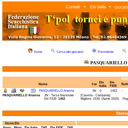
Giocato
Contatti
Elo Italia
Home
Cerca altri giocatori
Precedente
PASQUARIELLO A
Elo
Elo
Nome
Cat
Bull
Italia
FIDE
PASQUARIELLO Arianna
3N
0
1452
-
PASQUARIELLO Arianna
3N - Terza Nazionale
[Caserta - Campania]
Elo FIDE:
1452
Migliore: 1530 (Aprile 2025) Pe
Storia
Storia Elo
Anno
Mese
Elo Italia
Diff.
Elo FIDE
Diff.