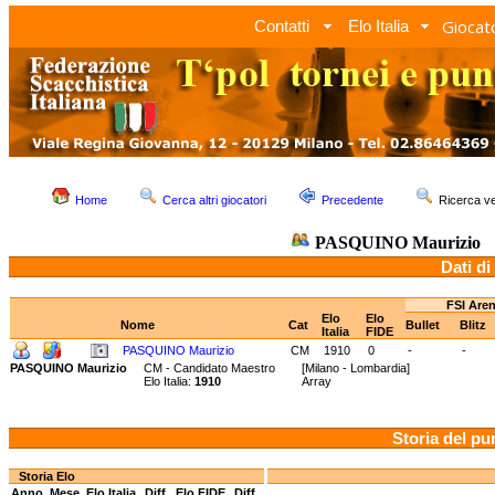
Giocato
Contatti
Elo Italia
Home
Cerca altri giocatori
Precedente
Ricerca 
PASQUINO Maurizio
Dati di
FSI Aren
Elo
Elo
Nome
Cat
Bullet
Blitz
Italia
FIDE
PASQUINO Maurizio
CM
1910
0
-
-
PASQUINO Maurizio
CM - Candidato Maestro
[Milano - Lombardia]
Elo Italia:
1910
Array
Storia del pu
Storia Elo
Anno
Mese
Elo Italia
Diff.
Elo FIDE
Diff.