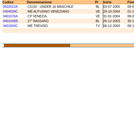
Codice
Denominazione
Pr
Inizio
Fin
0503012A
CIU16 - UNDER 16 MASCHILE
BL
03-07-2005
09-
0404039C
WE AUTUNNO VENEZIANO
VE
29-10-2004
01-1
0401076A
CP VENEZIA
VE
31-01-2004
08-
0401045B
27° BASSANO
BL
26-12-2003
30-
0401004C
WE TREVISO
TV
06-12-2003
08-