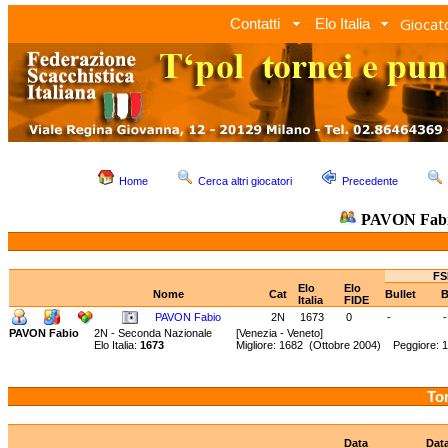
Giocato
Contatti
Elo Italia
Home
Cerca altri giocatori
Precedente
PAVON Fab
FS
Elo
Elo
Nome
Cat
Bullet
B
Italia
FIDE
PAVON Fabio
2N
1673
0
-
-
PAVON Fabio
2N - Seconda Nazionale
[Venezia - Veneto]
Elo Italia:
1673
Migliore: 1682 (Ottobre 2004) Peggiore: 
Tor
Data
Dat