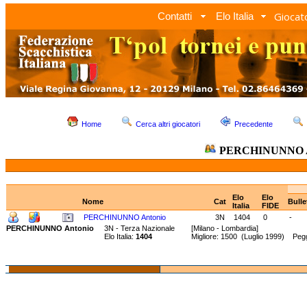
Giocato
Contatti
Elo Italia
Home
Cerca altri giocatori
Precedente
PERCHINUNNO A
Elo
Elo
Nome
Cat
Bull
Italia
FIDE
PERCHINUNNO Antonio
3N
1404
0
-
PERCHINUNNO Antonio
3N - Terza Nazionale
[Milano - Lombardia]
Elo Italia:
1404
Migliore: 1500 (Luglio 1999) Peg