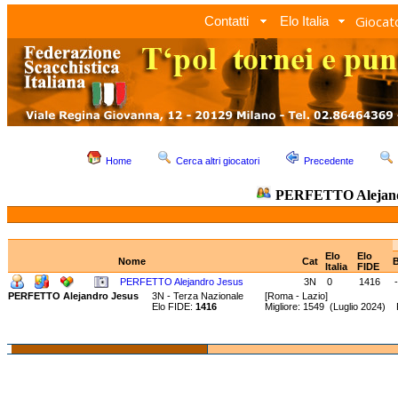
Giocato
Contatti
Elo Italia
Home
Cerca altri giocatori
Precedente
PERFETTO Alejand
Elo
Elo
Nome
Cat
B
Italia
FIDE
PERFETTO Alejandro Jesus
3N
0
1416
-
PERFETTO Alejandro Jesus
3N - Terza Nazionale
[Roma - Lazio]
Elo FIDE:
1416
Migliore: 1549 (Luglio 2024) 