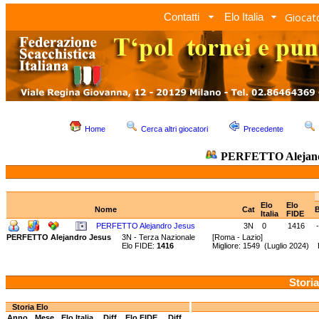
Giocato
Contatti
Elo Italia
Home
Cerca altri giocatori
Precedente
PERFETTO Alejand
Elo
Elo
Nome
Cat
B
Italia
FIDE
PERFETTO Alejandro Jesus
3N
0
1416
-
PERFETTO Alejandro Jesus
3N - Terza Nazionale
[Roma - Lazio]
Elo FIDE:
1416
Migliore: 1549 (Luglio 2024) 
Storia
Storia Elo
Anno
Mese
Elo Italia
Diff.
Elo FIDE
Diff.