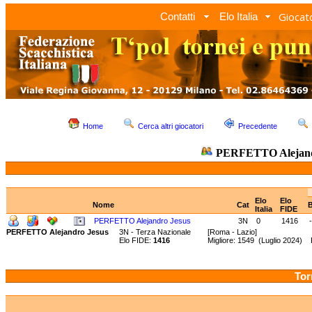
Giocato
Contatti
Elo Italia
Home
Cerca altri giocatori
Precedente
PERFETTO Alejand
Elo
Elo
Nome
Cat
B
Italia
FIDE
PERFETTO Alejandro Jesus
3N
0
1416
-
PERFETTO Alejandro Jesus
3N - Terza Nazionale
[Roma - Lazio]
Elo FIDE:
1416
Migliore: 1549 (Luglio 2024) 
Tor