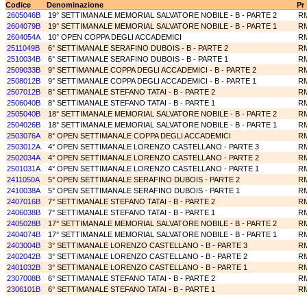
Codice
Denominazione
Pr
2605046B
19° SETTIMANALE MEMORIAL SALVATORE NOBILE - B - PARTE 2
R
2604079B
19° SETTIMANALE MEMORIAL SALVATORE NOBILE - B - PARTE 1
R
2604054A
10° OPEN COPPA DEGLI ACCADEMICI
R
2511049B
6° SETTIMANALE SERAFINO DUBOIS - B - PARTE 2
R
2510034B
6° SETTIMANALE SERAFINO DUBOIS - B - PARTE 1
R
2509033B
9° SETTIMANALE COPPA DEGLI ACCADEMICI - B - PARTE 2
R
2508012B
9° SETTIMANALE COPPA DEGLI ACCADEMICI - B - PARTE 1
R
2507012B
8° SETTIMANALE STEFANO TATAI - B - PARTE 2
R
2506040B
8° SETTIMANALE STEFANO TATAI - B - PARTE 1
R
2505040B
18° SETTIMANALE MEMORIAL SALVATORE NOBILE - B - PARTE 2
R
2504026B
18° SETTIMANALE MEMORIAL SALVATORE NOBILE - B - PARTE 1
R
2503076A
8° OPEN SETTIMANALE COPPA DEGLI ACCADEMICI
R
2503012A
4° OPEN SETTIMANALE LORENZO CASTELLANO - PARTE 3
R
2502034A
4° OPEN SETTIMANALE LORENZO CASTELLANO - PARTE 2
R
2501031A
4° OPEN SETTIMANALE LORENZO CASTELLANO - PARTE 1
R
2411050A
5° OPEN SETTIMANALE SERAFINO DUBOIS - PARTE 2
R
2410038A
5° OPEN SETTIMANALE SERAFINO DUBOIS - PARTE 1
R
2407016B
7° SETTIMANALE STEFANO TATAI - B - PARTE 2
R
2406038B
7° SETTIMANALE STEFANO TATAI - B - PARTE 1
R
2405028B
17° SETTIMANALE MEMORIAL SALVATORE NOBILE - B - PARTE 2
R
2404074B
17° SETTIMANALE MEMORIAL SALVATORE NOBILE - B - PARTE 1
R
2403004B
3° SETTIMANALE LORENZO CASTELLANO - B - PARTE 3
R
2402042B
3° SETTIMANALE LORENZO CASTELLANO - B - PARTE 2
R
2401032B
3° SETTIMANALE LORENZO CASTELLANO - B - PARTE 1
R
2307008B
6° SETTIMANALE STEFANO TATAI - B - PARTE 2
R
2306101B
6° SETTIMANALE STEFANO TATAI - B - PARTE 1
R