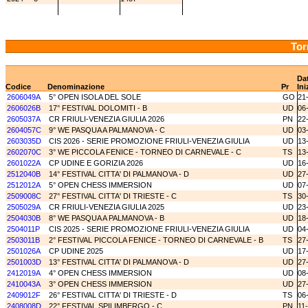
Tor
Da
Codice
Denominazione
Pr
Ini
2606049A
5° OPEN ISOLA DEL SOLE
GO
21
2606026B
17° FESTIVAL DOLOMITI - B
UD
06
2605037A
CR FRIULI-VENEZIA GIULIA 2026
PN
22
2604057C
9° WE PASQUA A PALMANOVA - C
UD
03
2603035D
CIS 2026 - SERIE PROMOZIONE FRIULI-VENEZIA GIULIA
UD
13
2602070C
3° WE PICCOLA FENICE - TORNEO DI CARNEVALE - C
TS
13
2601022A
CP UDINE E GORIZIA 2026
UD
16
2512040B
14° FESTIVAL CITTA' DI PALMANOVA - D
UD
27
2512012A
5° OPEN CHESS IMMERSION
UD
07
2509008C
27° FESTIVAL CITTA' DI TRIESTE - C
TS
30
2505029A
CR FRIULI-VENEZIA GIULIA 2025
UD
23
2504030B
8° WE PASQUA A PALMANOVA - B
UD
18
2504011P
CIS 2025 - SERIE PROMOZIONE FRIULI-VENEZIA GIULIA
UD
04
2503011B
2° FESTIVAL PICCOLA FENICE - TORNEO DI CARNEVALE - B
TS
27
2501026A
CP UDINE 2025
UD
17
2501003D
13° FESTIVAL CITTA' DI PALMANOVA - D
UD
27
2412019A
4° OPEN CHESS IMMERSION
UD
08
2410043A
3° OPEN CHESS IMMERSION
UD
27
2409012F
26° FESTIVAL CITTA' DI TRIESTE - D
TS
06
2408008D
22° FESTIVAL SPILIMBERGO - C
PN
11