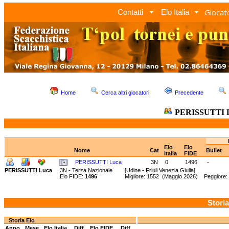
Giocato
Contatti
Elo Italia
Home
Cerca altri giocatori
Precedente
PERISSUTTI 
Elo
Elo
Nome
Cat
Bullet
Italia
FIDE
PERISSUTTI Luca
3N
0
1496
-
PERISSUTTI Luca
3N - Terza Nazionale
[Udine - Friuli Venezia Giulia]
Elo FIDE:
1496
Migliore: 1552 (Maggio 2026) Peggiore: 
Storia
Storia Elo
Anno
Mese
Elo Italia
Diff.
Elo FIDE
Diff.