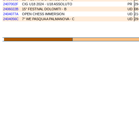
2407002F
CIG U18 2024 - U18 ASSOLUTO
PR
29
2406022B
15° FESTIVAL DOLOMITI - B
UD
08
2404077A
OPEN CHESS IMMERSION
UD
21
2404056C
7° WE PASQUA A PALMANOVA - C
UD
29