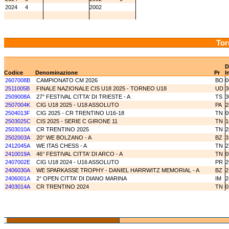
2024
4
2002
Tor
D
Codice
Denominazione
Pr
I
2607008B
CAMPIONATO CM 2026
BO
0
2511005B
FINALE NAZIONALE CIS U18 2025 - TORNEO U18
UD
3
2509008A
27° FESTIVAL CITTA' DI TRIESTE - A
TS
3
2507004K
CIG U18 2025 - U18 ASSOLUTO
PA
2
2504013F
CIG 2025 - CR TRENTINO U16-18
TN
0
2503025C
CIS 2025 - SERIE C GIRONE 11
TN
1
2503010A
CR TRENTINO 2025
TN
2
2502003A
20° WE BOLZANO - A
BZ
3
2412045A
WE ITAS CHESS - A
TN
2
2410019A
46° FESTIVAL CITTA' DI ARCO - A
TN
0
2407002E
CIG U18 2024 - U16 ASSOLUTO
PR
2
2406030A
WE SPARKASSE TROPHY - DANIEL HARRWITZ MEMORIAL - A
BZ
2
2406001A
2° OPEN CITTA' DI DIANO MARINA
IM
2
2403014A
CR TRENTINO 2024
TN
0