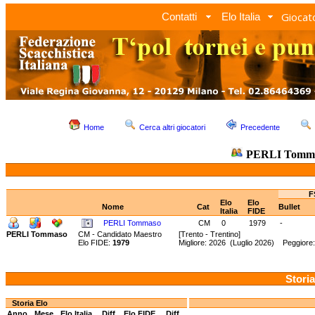
Giocato
Contatti
Elo Italia
Home
Cerca altri giocatori
Precedente
PERLI Tomm
F
Elo
Elo
Nome
Cat
Bullet
Italia
FIDE
PERLI Tommaso
CM
0
1979
-
PERLI Tommaso
CM - Candidato Maestro
[Trento - Trentino]
Elo FIDE:
1979
Migliore: 2026 (Luglio 2026) Peggiore
Storia
Storia Elo
Anno
Mese
Elo Italia
Diff.
Elo FIDE
Diff.