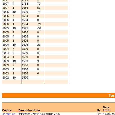
2007
4
1758
72
2007
1
1686
57
2006
10
1629
75
2006
7
1554
0
2006
4
1554
0
2006
1
1554
-21
2005
10
1575
-51
2005
7
1626
0
2005
4
1626
0
2005
1
1626
0
2004
10
1626
27
2004
7
1599
0
2004
4
1599
90
2004
1
1509
0
2003
10
1509
3
2003
7
1506
0
2003
4
1506
0
2003
1
1506
6
2002
10
1500
Tor
Data
Codice
Denominazione
Pr
Inizio
2109019B
CIS 2021 - SERIE A2 GIRONE 6
PE
17-09-20