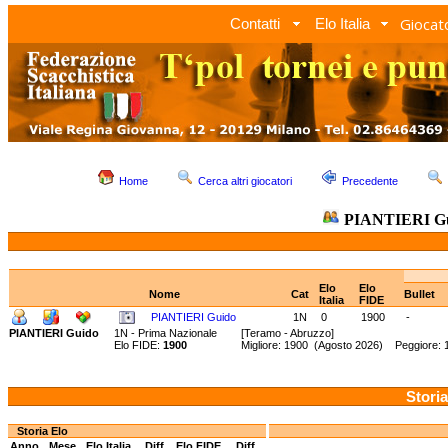
Giocato
Contatti
Elo Italia
Home
Cerca altri giocatori
Precedente
PIANTIERI G
Elo
Elo
Nome
Cat
Bullet
Italia
FIDE
PIANTIERI Guido
1N
0
1900
-
PIANTIERI Guido
1N - Prima Nazionale
[Teramo - Abruzzo]
Elo FIDE:
1900
Migliore: 1900 (Agosto 2026) Peggiore:
Storia
Storia Elo
Anno
Mese
Elo Italia
Diff.
Elo FIDE
Diff.