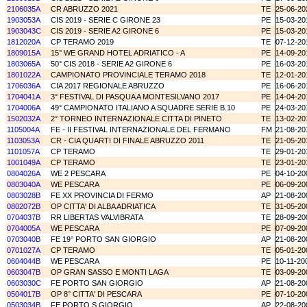
2106035A
CR ABRUZZO 2021
TE
25-06-20
1903053A
CIS 2019 - SERIE C GIRONE 23
PE
15-03-20
1903043C
CIS 2019 - SERIE A2 GIRONE 6
PE
15-03-20
1812020A
CP TERAMO 2019
TE
07-12-20
1809015A
15° WE GRAND HOTEL ADRIATICO - A
PE
14-09-20
1803065A
50° CIS 2018 - SERIE A2 GIRONE 6
PE
16-03-20
1801022A
CAMPIONATO PROVINCIALE TERAMO 2018
TE
12-01-20
1706036A
CIA 2017 REGIONALE ABRUZZO
PE
16-06-20
1704041A
3° FESTIVAL DI PASQUA A MONTESILVANO 2017
PE
14-04-20
1704006A
49° CAMPIONATO ITALIANO A SQUADRE SERIE B.10
PE
24-03-20
1502032A
2° TORNEO INTERNAZIONALE CITTA DI PINETO
TE
13-02-20
1105004A
FE - II FESTIVAL INTERNAZIONALE DEL FERMANO
FM
21-08-20
1103053A
CR - CIA QUARTI DI FINALE ABRUZZO 2011
TE
21-05-20
1101057A
CP TERAMO
TE
29-01-20
1001049A
CP TERAMO
TE
23-01-20
0804026A
WE 2 PESCARA
PE
04-10-20
0803040A
WE PESCARA
PE
06-09-20
0803028B
FE XX PROVINCIA DI FERMO
AP
21-08-20
0802072B
OP CITTA' DI ALBA ADRIATICA
TE
31-05-20
0704037B
RR LIBERTAS VALVIBRATA
TE
28-09-20
0704005A
WE PESCARA
PE
07-09-20
0703040B
FE 19° PORTO SAN GIORGIO
AP
21-08-20
0701027A
CP TERAMO
TE
05-01-20
0604044B
WE PESCARA
PE
10-11-20
0603047B
OP GRAN SASSO E MONTI LAGA
TE
03-09-20
0603030C
FE PORTO SAN GIORGIO
AP
21-08-20
0504017B
OP 8° CITTA' DI PESCARA
PE
07-10-20
0503034B
FE PORTO S.GIORGIO
AP
22-08-20