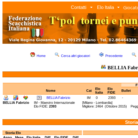
Giocato
Contatti
Elo Italia
Home
Cerca altri giocatori
Precedente
BELLIA Fabri
F
Elo
Elo
Nome
Cat
Bullet
Italia
FIDE
BELLIA Fabrizio
IM
0
2393
-
BELLIA Fabrizio
IM - Maestro Internazionale
[Milano - Lombardia]
Elo FIDE:
2393
Migliore: 2464 (Ottobre 2015) Pegg
Storia
Storia Elo
Anno
Mese
Elo Italia
Diff.
Elo FIDE
Diff.