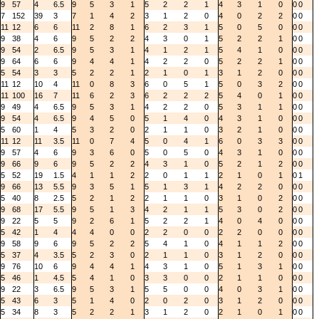
9
57
4
6.5
9
5
3
1
5
2
2
1
4
3
1
0
0
0
7
152
39
3
7
1
4
2
3
1
2
0
4
0
2
2
0
0
11
12
6
6
11
2
8
1
6
2
3
1
5
0
5
0
0
0
9
38
4
6
9
5
2
2
4
3
0
1
5
2
2
1
0
0
9
54
2
6.5
9
5
3
1
4
1
2
1
5
4
1
0
0
0
9
64
6
6
9
4
4
1
4
2
2
0
5
2
2
1
0
0
5
54
3
3
5
2
2
1
2
1
0
1
3
1
2
0
0
0
11
12
10
4
11
0
8
3
6
0
5
1
5
0
3
2
0
0
11
100
16
7
11
6
2
3
6
2
2
2
5
4
0
1
0
0
9
49
4
6.5
9
5
3
1
4
2
2
0
5
3
1
1
0
0
9
54
4
6.5
9
4
5
0
5
1
4
0
4
3
1
0
0
0
5
60
1
4
5
3
2
0
2
1
1
0
3
2
1
0
0
0
11
12
11
3.5
11
0
7
4
5
0
4
1
6
0
3
3
0
0
9
57
4
6
9
3
6
0
5
0
5
0
4
3
1
0
0
0
9
66
9
6
9
5
2
2
4
3
1
0
5
2
1
2
0
0
5
52
19
1.5
4
1
1
2
2
0
1
1
2
1
0
1
0
1
9
66
13
5.5
9
3
5
1
5
1
3
1
4
2
2
0
0
0
5
40
8
2.5
5
2
1
2
2
1
1
0
3
1
0
2
0
0
9
68
17
5.5
9
5
1
3
4
2
1
1
5
3
0
2
0
0
9
22
5
5
9
2
6
1
5
2
2
1
4
0
4
0
0
0
5
42
1
4
4
4
0
0
2
2
0
0
2
2
0
0
0
0
9
58
9
6
9
5
2
2
5
4
1
0
4
1
1
2
0
0
5
37
4
3.5
5
2
3
0
2
1
1
0
3
1
2
0
0
0
9
76
10
6
9
4
4
1
4
3
1
0
5
1
3
1
0
0
5
46
1
4.5
5
4
1
0
3
3
0
0
2
1
1
0
0
0
9
22
3
6.5
9
5
3
1
5
5
0
0
4
0
3
1
0
0
5
43
6
3
5
1
4
0
2
0
2
0
3
1
2
0
0
0
5
34
8
3
5
2
2
1
3
1
2
0
2
1
0
1
0
0