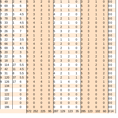
5
49
2
4
5
3
2
0
2
1
1
0
3
2
1
0
0
0
9
69
6
6
9
4
4
1
4
1
2
1
5
3
2
0
0
0
5
28
1
4
5
3
2
0
2
1
1
0
3
2
1
0
0
0
7
15
3
4.5
7
3
3
1
4
2
2
0
3
1
1
1
0
0
9
78
25
5
9
4
2
3
5
2
1
2
4
2
1
1
0
0
5
33
1
4.5
5
4
1
0
2
1
1
0
3
3
0
0
0
0
5
67
1
4.5
5
4
1
0
3
2
1
0
2
2
0
0
0
0
9
26
3
7
9
6
2
1
5
3
2
0
4
3
0
1
0
0
5
45
9
2
4
1
2
1
2
0
1
1
2
1
1
0
0
0
5
22
4
3.5
5
2
3
0
2
1
1
0
3
1
2
0
0
0
5
66
3
4
5
4
0
1
2
2
0
0
3
2
0
1
0
0
5
69
1
4.5
5
4
1
0
3
2
1
0
2
2
0
0
0
0
5
20
7
3
5
2
2
1
3
2
1
0
2
0
1
1
0
0
9
22
8
5
9
3
4
2
4
1
2
1
5
2
2
1
0
0
6
18
1
6
6
6
0
0
3
3
0
0
3
3
0
0
0
0
9
114
27
5.5
9
3
5
1
5
2
3
0
4
1
2
1
0
0
7
42
11
4.5
7
2
5
0
3
1
2
0
4
1
3
0
0
0
9
31
8
5.5
9
5
1
3
4
2
1
1
5
3
0
2
0
0
9
120
37
5.5
9
5
1
3
4
2
1
1
5
3
0
2
0
0
9
126
17
6
9
4
4
1
5
1
4
0
4
3
0
1
0
0
134
0
0
0
0
0
0
0
0
0
0
0
0
0
0
0
18
0
0
0
0
0
0
0
0
0
0
0
0
0
0
0
122
0
0
0
0
0
0
0
0
0
0
0
0
0
0
0
110
0
0
0
0
0
0
0
0
0
0
0
0
0
0
0
10
0
0
0
0
0
0
0
0
0
0
0
0
0
0
0
186
0
0
0
0
0
0
0
0
0
0
0
0
0
0
0
572
252
225
95
287
129
123
35
285
123
102
60
0
14