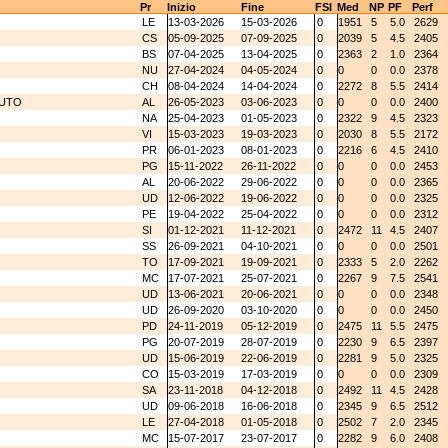
Pr
Inizio
Fine
FSI
Med
NP
PF
Perf
LE
13-03-2026
15-03-2026
0
1951
5
5.0
2629
CS
05-09-2025
07-09-2025
0
2039
5
4.5
2405
BS
07-04-2025
13-04-2025
0
2363
2
1.0
2364
NU
27-04-2024
04-05-2024
0
0
0
0.0
2378
CH
08-04-2024
14-04-2024
0
2272
8
5.5
2414
LUTO
AL
26-05-2023
03-06-2023
0
0
0
0.0
2400
NA
25-04-2023
01-05-2023
0
2322
9
4.5
2323
VI
15-03-2023
19-03-2023
0
2030
8
5.5
2172
PR
06-01-2023
08-01-2023
0
2216
6
4.5
2410
PG
15-11-2022
26-11-2022
0
0
0
0.0
2453
AL
20-06-2022
29-06-2022
0
0
0
0.0
2365
UD
12-06-2022
19-06-2022
0
0
0
0.0
2325
PE
19-04-2022
25-04-2022
0
0
0
0.0
2312
SI
01-12-2021
11-12-2021
0
2472
11
4.5
2407
SS
26-09-2021
04-10-2021
0
0
0
0.0
2501
TO
17-09-2021
19-09-2021
0
2333
5
2.0
2262
MC
17-07-2021
25-07-2021
0
2267
9
7.5
2541
UD
13-06-2021
20-06-2021
0
0
0
0.0
2348
UD
26-09-2020
03-10-2020
0
0
0
0.0
2450
PD
24-11-2019
05-12-2019
0
2475
11
5.5
2475
PG
20-07-2019
28-07-2019
0
2230
9
6.5
2397
UD
15-06-2019
22-06-2019
0
2281
9
5.0
2325
CO
15-03-2019
17-03-2019
0
0
0
0.0
2309
SA
23-11-2018
04-12-2018
0
2492
11
4.5
2428
UD
09-06-2018
16-06-2018
0
2345
9
6.5
2512
LE
27-04-2018
01-05-2018
0
2502
7
2.0
2345
MC
15-07-2017
23-07-2017
0
2282
9
6.0
2408