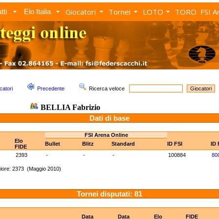
Giocatori
Tornei
LOTO
TORO
FSI A
tti
Elo Italia
catori
Precedente
Ricerca veloce
BELLIA Fabrizio
Dati di base
FSI Arena Online
Elo
Bullet
Blitz
Standard
ID FSI
ID 
FIDE
2393
-
-
-
100884
80
iore: 2373 (Maggio 2010)
Tornei disputati: 81
Data
Data
Elo
FIDE