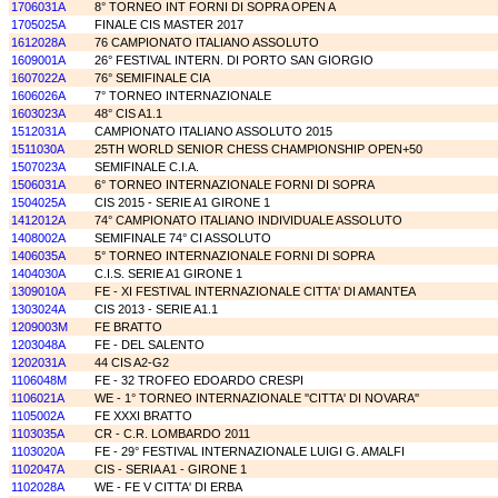
1706031A
8° TORNEO INT FORNI DI SOPRA OPEN A
1705025A
FINALE CIS MASTER 2017
1612028A
76 CAMPIONATO ITALIANO ASSOLUTO
1609001A
26° FESTIVAL INTERN. DI PORTO SAN GIORGIO
1607022A
76° SEMIFINALE CIA
1606026A
7° TORNEO INTERNAZIONALE
1603023A
48° CIS A1.1
1512031A
CAMPIONATO ITALIANO ASSOLUTO 2015
1511030A
25TH WORLD SENIOR CHESS CHAMPIONSHIP OPEN+50
1507023A
SEMIFINALE C.I.A.
1506031A
6° TORNEO INTERNAZIONALE FORNI DI SOPRA
1504025A
CIS 2015 - SERIE A1 GIRONE 1
1412012A
74° CAMPIONATO ITALIANO INDIVIDUALE ASSOLUTO
1408002A
SEMIFINALE 74° CI ASSOLUTO
1406035A
5° TORNEO INTERNAZIONALE FORNI DI SOPRA
1404030A
C.I.S. SERIE A1 GIRONE 1
1309010A
FE - XI FESTIVAL INTERNAZIONALE CITTA' DI AMANTEA
1303024A
CIS 2013 - SERIE A1.1
1209003M
FE BRATTO
1203048A
FE - DEL SALENTO
1202031A
44 CIS A2-G2
1106048M
FE - 32 TROFEO EDOARDO CRESPI
1106021A
WE - 1° TORNEO INTERNAZIONALE ''CITTA' DI NOVARA''
1105002A
FE XXXI BRATTO
1103035A
CR - C.R. LOMBARDO 2011
1103020A
FE - 29° FESTIVAL INTERNAZIONALE LUIGI G. AMALFI
1102047A
CIS - SERIA A1 - GIRONE 1
1102028A
WE - FE V CITTA' DI ERBA