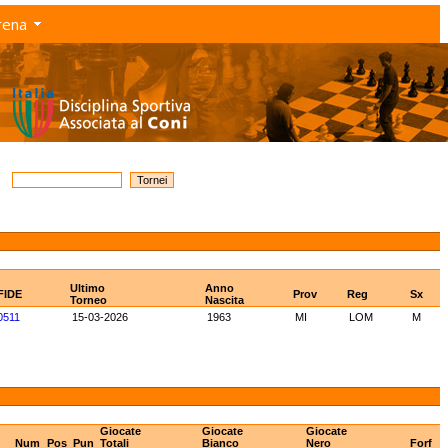
rena
Ultimo
Anno
FIDE
Prov
Reg
Sx
Torneo
Nascita
0511
15-03-2026
1963
MI
LOM
M
Giocate
Giocate
Giocate
Num
Pos
Pun
Totali
Bianco
Nero
Forf