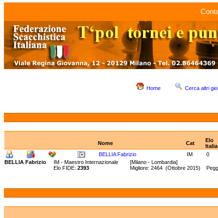
Conta
Home
Cerca altri gio
Elo
Nome
Cat
Italia
BELLIA Fabrizio
IM
0
BELLIA Fabrizio
IM - Maestro Internazionale
[Milano - Lombardia]
Elo FIDE:
2393
Migliore: 2464 (Ottobre 2015) Pegg