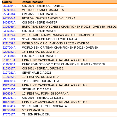
Codice
Denominazione
2603054A
CIS 2026 - SERIE B GIRONE 21
2509014A
WE TROFEO ARCOMAGNO - A
2504016A
CIS 2025 - SERIE MASTER
2405004A
FESTIVAL SARDINIA WORLD CHESS - A
2404071A
CIS 2024 - SERIE MASTER
2306069A
EUROPEAN SENIOR CHESS CHAMPIONSHIP 2023 - OVER 50 - ASSO
2305033A
CIS 2023 - SERIE MASTER
2303024A
2° FESTIVAL PRIMAVERA A BASSANO DEL GRAPPA - A
2301012A
3° WE PARMA CITTA' DELLA CULTURA - A
2211039A
WORLD SENIOR CHAMPIONSHIP 2022 - OVER 50
2207004A
WORLD SENIOR TEAM CHAMPIONSHIP 2022 - OVER 50
2206022A
13° FESTIVAL DOLOMITI - A
2204038A
CIS 2022 - SERIE MASTER
2112015A
FINALE 80° CAMPIONATO ITALIANO ASSOLUTO
2110006A
EUROPEAN SENIOR CHESS CHAMPIONSHIP 2021 - OVER 50
2109017A
CIS 2021 - SERIE A1 GIRONE 1
2107021A
SEMIFINALE CIA 2021
2106022A
12° FESTIVAL DOLOMITI - A
2010001A
11° FESTIVAL DOLOMITI - A
1912005A
FINALE 79° CAMPIONATO ITALIANO ASSOLUTO
1907015A
SEMIFINALE CIA 2019
1906034A
10° FESTIVAL FORNI DI SOPRA - A
1903037A
CIS 2019 - SERIE A1 GIRONE 1
1812010A
FINALE 78° CAMPIONATO ITALIANO ASSOLUTO
1806041A
9° FESTIVAL FORNI DI SOPRA - A
1805010A
50° CIS MASTER
1707017A
77^ SEMIFINALE CIA