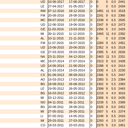
UD
10-06-2017
17-06-2017
0
0
0
0.0
2441
LE
27-04-2017
01-05-2017
0
0
0
0.0
2434
RM
07-12-2016
18-12-2016
0
2481
11
6.0
2518
FM
20-08-2016
28-08-2016
0
2241
9
6.0
2366
MC
09-07-2016
17-07-2016
0
2338
9
6.5
2505
UD
12-06-2016
19-06-2016
0
2347
9
6.0
2473
GE
11-03-2016
13-03-2016
0
2356
5
3.0
2429
MI
30-11-2015
11-12-2015
0
2493
11
4.0
2392
AL
10-11-2015
21-11-2015
0
0
0
0.0
2338
FM
11-07-2015
18-07-2015
0
2284
9
6.5
2451
UD
13-06-2015
20-06-2015
0
2352
9
6.5
2518
GE
27-03-2015
29-03-2015
0
2385
5
4.0
2626
NA
23-11-2014
04-12-2014
0
2463
11
3.5
2331
MC
19-07-2014
27-07-2014
0
2313
9
6.0
2439
UD
14-06-2014
21-06-2014
0
2288
9
6.0
2414
AL
21-03-2014
23-03-2014
0
2330
4
1.5
2230
CS
01-09-2013
08-09-2013
0
2366
9
5.5
2447
AO
15-03-2013
17-03-2013
0
2383
5
2.5
2384
BG
18-08-2012
26-08-2012
0
2302
9
5.5
2383
LE
19-05-2012
26-05-2012
0
2399
9
5.0
2443
BG
16-03-2012
18-03-2012
0
2218
4
4.0
3016
MI
03-12-2011
10-12-2011
0
2309
9
6.0
2435
NO
04-11-2011
06-11-2011
0
2239
5
3.5
2389
BG
20-08-2011
28-08-2011
0
2326
9
6.0
2452
MI
27-05-2011
29-05-2011
0
2007
5
4.5
2374
LI
07-05-2011
14-05-2011
0
2249
9
6.5
2416
IM
25-03-2011
27-03-2011
0
2293
4
2.5
2147
CO
18-03-2011
20-03-2011
0
2379
5
3.0
2451