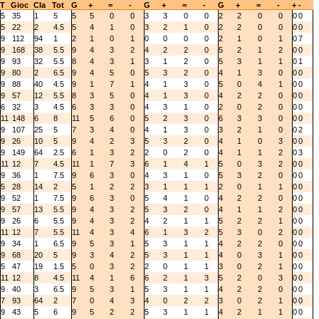
T
Gioc
Cla
Tot
G
+
=
-
G
+
=
-
G
+
=
-
+
-
5
35
1
5
5
5
0
0
3
3
0
0
2
2
0
0
0
0
5
22
2
4.5
5
4
1
0
3
2
1
0
2
2
0
0
0
0
9
112
94
1
2
1
0
1
0
0
0
0
2
1
0
1
0
7
9
168
38
5.5
9
4
3
2
4
2
2
0
5
2
1
2
0
0
9
93
32
5.5
8
4
3
1
3
1
2
0
5
3
1
1
0
1
9
80
2
6.5
9
4
5
0
5
3
2
0
4
1
3
0
0
0
9
88
40
4.5
9
1
7
1
4
1
3
0
5
0
4
1
0
0
9
57
12
5.5
8
3
5
0
4
1
3
0
4
2
2
0
0
0
6
32
3
4.5
6
3
3
0
4
3
1
0
2
0
2
0
0
0
11
148
6
8
11
5
6
0
5
2
3
0
6
3
3
0
0
0
9
107
25
5
7
3
4
0
4
1
3
0
3
2
1
0
0
2
9
26
10
5
9
4
2
3
5
3
2
0
4
1
0
3
0
0
9
149
64
2.5
6
1
3
2
2
0
2
0
4
1
1
2
0
3
11
12
7
4.5
11
1
7
3
6
1
4
1
5
0
3
2
0
0
9
36
1
7.5
9
6
3
0
4
3
1
0
5
3
2
0
0
0
5
28
14
2
5
1
2
2
3
1
1
1
2
0
1
1
0
0
9
52
1
7.5
9
6
3
0
5
4
1
0
4
2
2
0
0
0
9
57
13
5.5
9
4
3
2
5
3
2
0
4
1
1
2
0
0
9
26
6
5.5
9
4
3
2
4
2
1
1
5
2
2
1
0
0
11
12
7
5.5
11
4
3
4
6
1
3
2
5
3
0
2
0
0
9
34
1
6.5
9
5
3
1
5
3
1
1
4
2
2
0
0
0
9
68
20
5
9
3
4
2
5
3
1
1
4
0
3
1
0
0
5
47
19
1.5
5
0
3
2
2
0
1
1
3
0
2
1
0
0
11
12
8
4.5
11
4
1
6
6
2
1
3
5
2
0
3
0
0
9
40
3
6.5
9
5
3
1
5
3
1
1
4
2
2
0
0
0
7
93
64
2
7
0
4
3
4
0
2
2
3
0
2
1
0
0
9
43
5
6
9
5
2
2
5
3
1
1
4
2
1
1
0
0