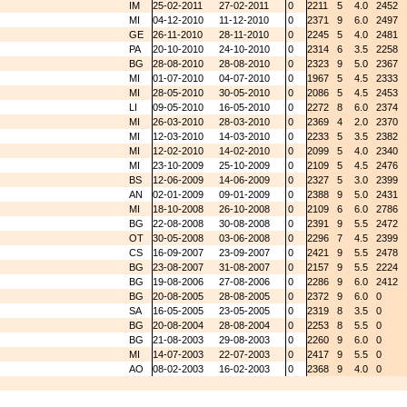
IM
25-02-2011
27-02-2011
0
2211
5
4.0
2452
MI
04-12-2010
11-12-2010
0
2371
9
6.0
2497
GE
26-11-2010
28-11-2010
0
2245
5
4.0
2481
PA
20-10-2010
24-10-2010
0
2314
6
3.5
2258
BG
28-08-2010
28-08-2010
0
2323
9
5.0
2367
MI
01-07-2010
04-07-2010
0
1967
5
4.5
2333
MI
28-05-2010
30-05-2010
0
2086
5
4.5
2453
LI
09-05-2010
16-05-2010
0
2272
8
6.0
2374
MI
26-03-2010
28-03-2010
0
2369
4
2.0
2370
MI
12-03-2010
14-03-2010
0
2233
5
3.5
2382
MI
12-02-2010
14-02-2010
0
2099
5
4.0
2340
MI
23-10-2009
25-10-2009
0
2109
5
4.5
2476
BS
12-06-2009
14-06-2009
0
2327
5
3.0
2399
AN
02-01-2009
09-01-2009
0
2388
9
5.0
2431
MI
18-10-2008
26-10-2008
0
2109
6
6.0
2786
BG
22-08-2008
30-08-2008
0
2391
9
5.5
2472
OT
30-05-2008
03-06-2008
0
2296
7
4.5
2399
CS
16-09-2007
23-09-2007
0
2421
9
5.5
2478
BG
23-08-2007
31-08-2007
0
2157
9
5.5
2224
BG
19-08-2006
27-08-2006
0
2286
9
6.0
2412
BG
20-08-2005
28-08-2005
0
2372
9
6.0
0
SA
16-05-2005
23-05-2005
0
2319
8
3.5
0
BG
20-08-2004
28-08-2004
0
2253
8
5.5
0
BG
21-08-2003
29-08-2003
0
2260
9
6.0
0
MI
14-07-2003
22-07-2003
0
2417
9
5.5
0
AO
08-02-2003
16-02-2003
0
2368
9
4.0
0