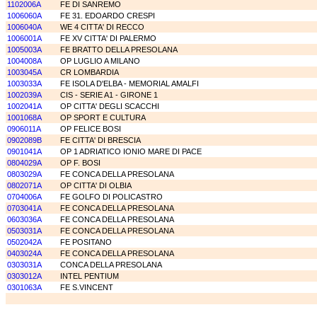
1102006A
FE DI SANREMO
1006060A
FE 31. EDOARDO CRESPI
1006040A
WE 4 CITTA' DI RECCO
1006001A
FE XV CITTA' DI PALERMO
1005003A
FE BRATTO DELLA PRESOLANA
1004008A
OP LUGLIO A MILANO
1003045A
CR LOMBARDIA
1003033A
FE ISOLA D'ELBA - MEMORIAL AMALFI
1002039A
CIS - SERIE A1 - GIRONE 1
1002041A
OP CITTA' DEGLI SCACCHI
1001068A
OP SPORT E CULTURA
0906011A
OP FELICE BOSI
0902089B
FE CITTA' DI BRESCIA
0901041A
OP 1 ADRIATICO IONIO MARE DI PACE
0804029A
OP F. BOSI
0803029A
FE CONCA DELLA PRESOLANA
0802071A
OP CITTA' DI OLBIA
0704006A
FE GOLFO DI POLICASTRO
0703041A
FE CONCA DELLA PRESOLANA
0603036A
FE CONCA DELLA PRESOLANA
0503031A
FE CONCA DELLA PRESOLANA
0502042A
FE POSITANO
0403024A
FE CONCA DELLA PRESOLANA
0303031A
CONCA DELLA PRESOLANA
0303012A
INTEL PENTIUM
0301063A
FE S.VINCENT