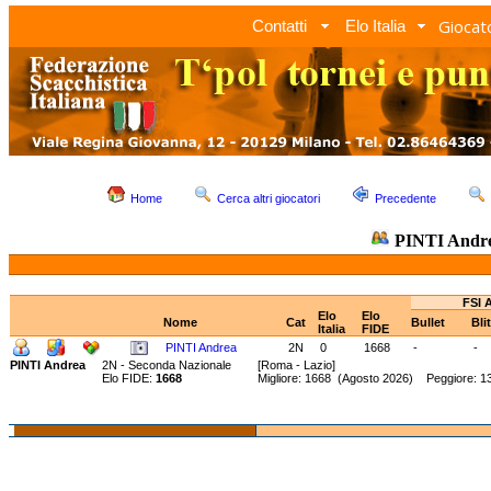
Giocato
Contatti
Elo Italia
Home
Cerca altri giocatori
Precedente
PINTI Andr
FSI 
Elo
Elo
Nome
Cat
Bullet
Bli
Italia
FIDE
PINTI Andrea
2N
0
1668
-
-
PINTI Andrea
2N - Seconda Nazionale
[Roma - Lazio]
Elo FIDE:
1668
Migliore: 1668 (Agosto 2026) Peggiore: 1