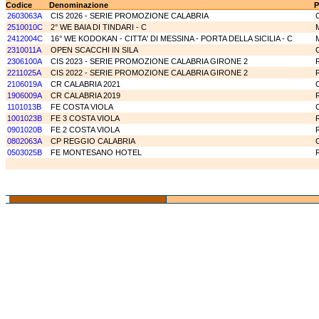
Codice
Denominazione
P
2603063A
CIS 2026 - SERIE PROMOZIONE CALABRIA
2510010C
2° WE BAIA DI TINDARI - C
2412004C
16° WE KODOKAN - CITTA' DI MESSINA - PORTA DELLA SICILIA - C
2310011A
OPEN SCACCHI IN SILA
2306100A
CIS 2023 - SERIE PROMOZIONE CALABRIA GIRONE 2
2211025A
CIS 2022 - SERIE PROMOZIONE CALABRIA GIRONE 2
2106019A
CR CALABRIA 2021
1906009A
CR CALABRIA 2019
1101013B
FE COSTA VIOLA
1001023B
FE 3 COSTA VIOLA
0901020B
FE 2 COSTA VIOLA
0802063A
CP REGGIO CALABRIA
0503025B
FE MONTESANO HOTEL