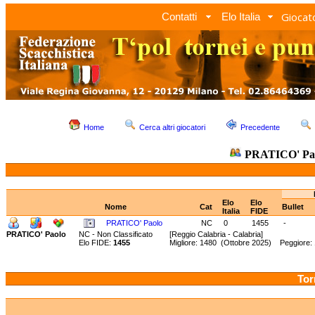
Giocato
Contatti
Elo Italia
Home
Cerca altri giocatori
Precedente
PRATICO' Pa
Elo
Elo
Nome
Cat
Bullet
Italia
FIDE
PRATICO' Paolo
NC
0
1455
-
PRATICO' Paolo
NC - Non Classificato
[Reggio Calabria - Calabria]
Elo FIDE:
1455
Migliore: 1480 (Ottobre 2025) Peggiore
Tor