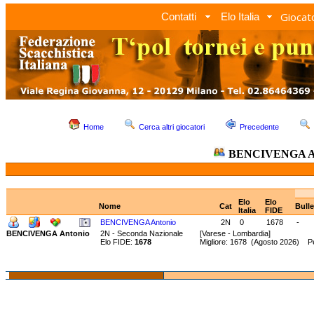
Giocato
Contatti
Elo Italia
Home
Cerca altri giocatori
Precedente
BENCIVENGA An
Elo
Elo
Nome
Cat
Bull
Italia
FIDE
BENCIVENGA Antonio
2N
0
1678
-
BENCIVENGA Antonio
2N - Seconda Nazionale
[Varese - Lombardia]
Elo FIDE:
1678
Migliore: 1678 (Agosto 2026) P