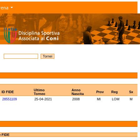
rena
Ultimo
Anno
ID FIDE
Prov
Reg
Sx
Torneo
Nascita
28551109
25-04-2021
2008
MI
LOM
M
e FIDE