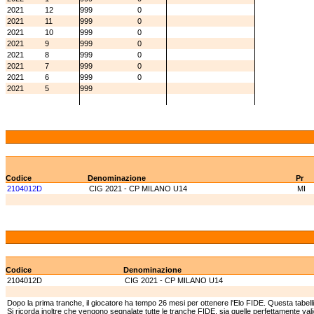
2021
12
999
0
2021
11
999
0
2021
10
999
0
2021
9
999
0
2021
8
999
0
2021
7
999
0
2021
6
999
0
2021
5
999
Codice
Denominazione
Pr
2104012D
CIG 2021 - CP MILANO U14
MI
Codice
Denominazione
2104012D
CIG 2021 - CP MILANO U14
Dopo la prima tranche, il giocatore ha tempo 26 mesi per ottenere l'Elo FIDE. Questa tabell
Si ricorda inoltre che vengono segnalate tutte le tranche FIDE, sia quelle perfettamente va