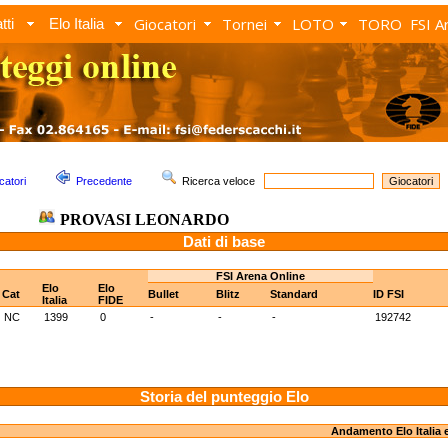
Giocatori
Tornei
LOTO
TORO
FSI A
tti
Elo Italia
catori
Precedente
Ricerca veloce
PROVASI LEONARDO
Dati di base
FSI Arena Online
Elo
Elo
Cat
Bullet
Blitz
Standard
ID FSI
Italia
FIDE
NC
1399
0
-
-
-
192742
Storia del punteggio Elo
Andamento Elo Italia 