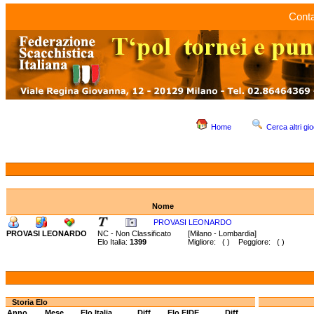
Conta
Home
Cerca altri gio
Nome
PROVASI LEONARDO
PROVASI LEONARDO
NC - Non Classificato
[Milano - Lombardia]
Elo Italia:
1399
Migliore: ( ) Peggiore: ( )
Storia Elo
Anno
Mese
Elo Italia
Diff.
Elo FIDE
Diff.