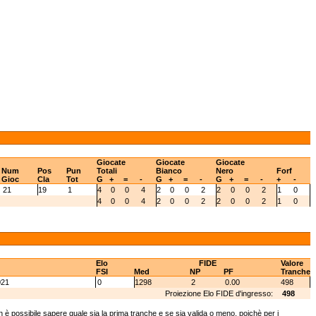
Giocate
Giocate
Giocate
Num
Pos
Pun
Totali
Bianco
Nero
Forf
Gioc
Cla
Tot
G
+
=
-
G
+
=
-
G
+
=
-
+
-
21
19
1
4
0
0
4
2
0
0
2
2
0
0
2
1
0
4
0
0
4
2
0
0
2
2
0
0
2
1
0
Elo
FIDE
Valore
FSI
Med
NP
PF
Tranche
021
0
1298
2
0.00
498
Proiezione Elo FIDE d'ingresso:
498
 è possibile sapere quale sia la prima tranche e se sia valida o meno, poichè per i