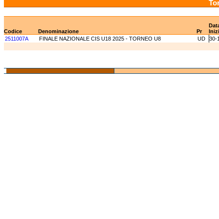
Tor
Dat
Codice
Denominazione
Pr
Iniz
2511007A
FINALE NAZIONALE CIS U18 2025 - TORNEO U8
UD
30-