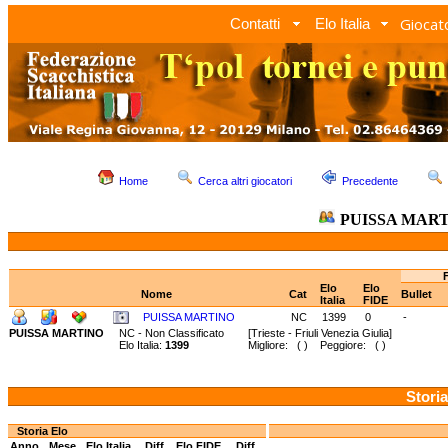
Giocato
Contatti
Elo Italia
Home
Cerca altri giocatori
Precedente
PUISSA MAR
Elo
Elo
Nome
Cat
Bullet
Italia
FIDE
PUISSA MARTINO
NC
1399
0
-
PUISSA MARTINO
NC - Non Classificato
[Trieste - Friuli Venezia Giulia]
Elo Italia:
1399
Migliore: ( ) Peggiore: ( )
Storia
Storia Elo
Anno
Mese
Elo Italia
Diff.
Elo FIDE
Diff.