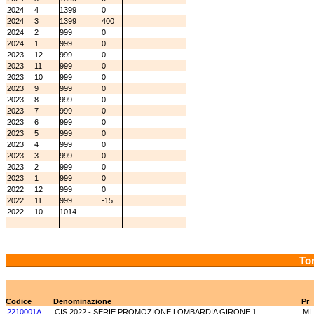
2024
4
1399
0
2024
3
1399
400
2024
2
999
0
2024
1
999
0
2023
12
999
0
2023
11
999
0
2023
10
999
0
2023
9
999
0
2023
8
999
0
2023
7
999
0
2023
6
999
0
2023
5
999
0
2023
4
999
0
2023
3
999
0
2023
2
999
0
2023
1
999
0
2022
12
999
0
2022
11
999
-15
2022
10
1014
Tor
Codice
Denominazione
Pr
2210001A
CIS 2022 - SERIE PROMOZIONE LOMBARDIA GIRONE 1
MI