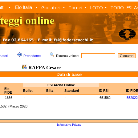
Giocatori
Tornei
LOTO
TORO
FSI A
tti
Elo Italia
catori
Precedente
Ricerca veloce
RAFFA Cesare
Dati di base
FSI Arena Online
Elo
Bullet
Blitz
Standard
ID FSI
ID FIDE
FIDE
1666
-
-
-
651562
552022
 1582 (Marzo 2026)
Informativa Privacy