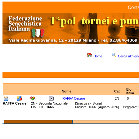
Conta
Home
Cerca altri gio
Elo
Nome
Cat
Italia
RAFFA Cesare
2N
0
RAFFA Cesare
2N - Seconda Nazionale
[Siracusa - Sicilia]
Elo FIDE:
1666
Migliore: 1666 (Agosto 2026) Peggiore: