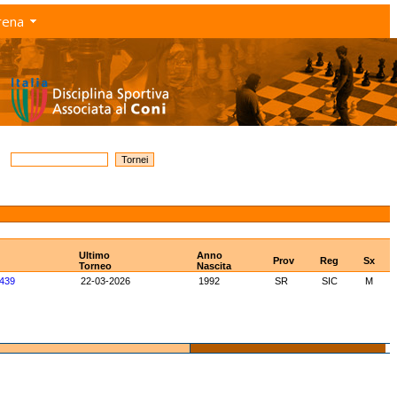
rena
Ultimo
Anno
Prov
Reg
Sx
Torneo
Nascita
439
22-03-2026
1992
SR
SIC
M