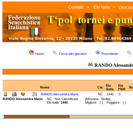
Giocato
Contatti
Elo Italia
Home
Cerca altri giocatori
Precedente
RANDO Alessandr
Elo
Elo
Nome
Cat
Bu
Italia
FIDE
RANDO Alessandra Maria
NC
1440
0
-
RANDO Alessandra Maria
NC - Non Classificato
[Messina - Sicilia]
Elo Italia:
1440
Migliore: ( ) Peggiore: ( )