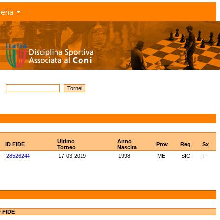
rena
Ultimo
Anno
ID FIDE
Prov
Reg
Sx
Torneo
Nascita
28526244
17-03-2019
1998
ME
SIC
F
e FIDE