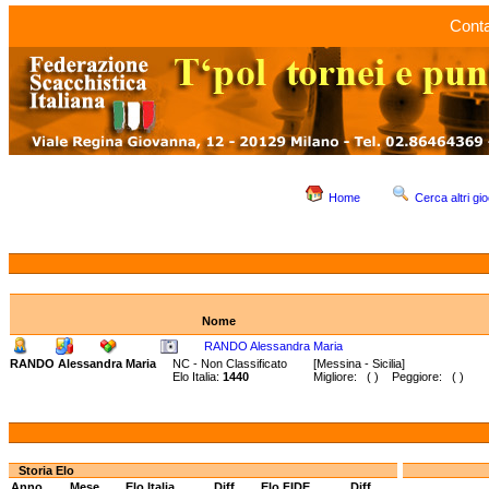
Conta
Home
Cerca altri gio
Nome
RANDO Alessandra Maria
RANDO Alessandra Maria
NC - Non Classificato
[Messina - Sicilia]
Elo Italia:
1440
Migliore: ( ) Peggiore: ( )
Storia Elo
Anno
Mese
Elo Italia
Diff.
Elo FIDE
Diff.