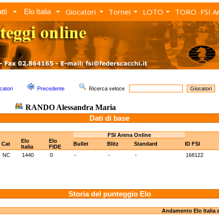
Giocatori
Tornei
LOTO
TORO
FSI A
tti
Elo Italia
catori
Precedente
Ricerca veloce
RANDO Alessandra Maria
Dati di base
FSI Arena Online
Elo
Elo
Cat
Bullet
Blitz
Standard
ID FSI
Italia
FIDE
NC
1440
0
-
-
-
168122
Storia del punteggio Elo
Andamento Elo Italia 