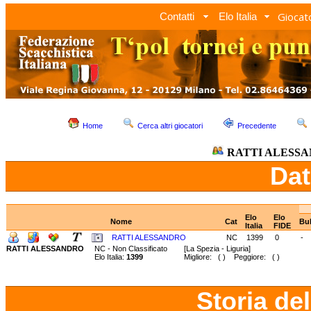
Giocato
Contatti
Elo Italia
Home
Cerca altri giocatori
Precedente
RATTI ALESS
Dat
Elo
Elo
Nome
Cat
Bul
Italia
FIDE
RATTI ALESSANDRO
NC
1399
0
-
RATTI ALESSANDRO
NC - Non Classificato
[La Spezia - Liguria]
Elo Italia:
1399
Migliore: ( ) Peggiore: ( )
Storia de