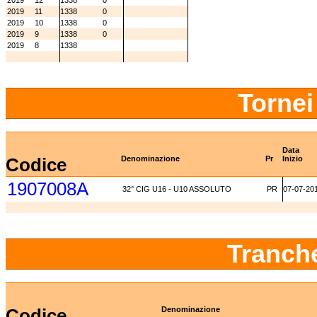
2019
12
1338
0
2019
11
1338
0
2019
10
1338
0
2019
9
1338
0
2019
8
1338
Tornei
Data
Codice
Denominazione
Pr
Inizio
1907008A
32° CIG U16 - U10 ASSOLUTO
PR
07-07-20
Tranch
Codice
Denominazione